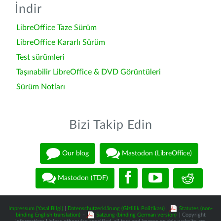
İndir
LibreOffice Taze Sürüm
LibreOffice Kararlı Sürüm
Test sürümleri
Taşınabilir LibreOffice & DVD Görüntüleri
Sürüm Notları
Bizi Takip Edin
Our blog
Mastodon (LibreOffice)
Mastodon (TDF)
Impressum (Yasal Bilgi)
|
Datenschutzerklärung (Gizlilik Politikası)
|
Statutes (non-
binding English translation)
-
Satzung (binding German version)
| Copyright