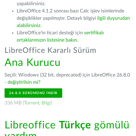
yapabilirsiniz.
LibreOffice 4.1.2 sonrası bazı Calc işlev isimlerinde
değişiklikler yapılmıştır. Detaylı bilgiyi
ilgili duyurudan
alabilirsiniz.
LibreOffice'in ticari desteği için
sertifikalı
ortaklarımızın listesine bakın
.
LibreOffice Kararlı Sürüm
Ana Kurucu
Seçili: Windows (32 bit, deprecated) için LibreOffice 26.8.0
-
değiştirilsin mi?
26.8.0 SÜRÜMÜNÜ İNDIR
336 MB (
Torrent
,
Bilgi
)
Libreoffice
Türkçe
gömülü