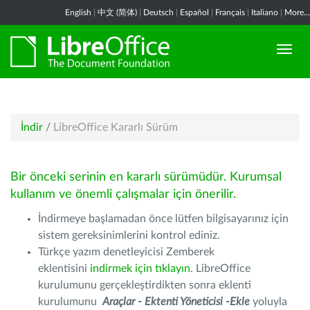
English
|
中文 (简体)
|
Deutsch
|
Español
|
Français
|
Italiano
|
More...
İndir
/
LibreOffice Kararlı Sürüm
Bir önceki serinin en kararlı sürümüdür. Kurumsal
kullanım ve önemli çalışmalar için önerilir.
İndirmeye başlamadan önce lütfen bilgisayarınız için
sistem gereksinimlerini kontrol ediniz.
Türkçe yazım denetleyicisi Zemberek
eklentisini
indirmek için tıklayın
. LibreOffice
kurulumunu gerçekleştirdikten sonra eklenti
kurulumunu
Araçlar - Ektenti Yöneticisi -Ekle
yoluyla