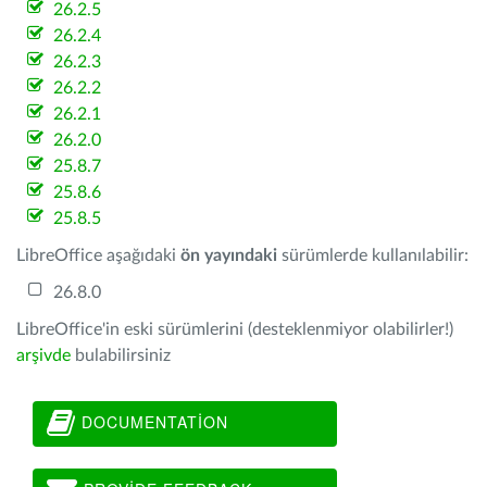
26.2.5
26.2.4
26.2.3
26.2.2
26.2.1
26.2.0
25.8.7
25.8.6
25.8.5
LibreOffice aşağıdaki
ön yayındaki
sürümlerde kullanılabilir:
26.8.0
LibreOffice'in eski sürümlerini (desteklenmiyor olabilirler!)
arşivde
bulabilirsiniz
DOCUMENTATION