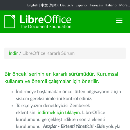
English
|
中文 (简体)
|
Deutsch
|
Español
|
Français
|
Italiano
|
More...
İndir
/
LibreOffice Kararlı Sürüm
Bir önceki serinin en kararlı sürümüdür. Kurumsal
kullanım ve önemli çalışmalar için önerilir.
İndirmeye başlamadan önce lütfen bilgisayarınız için
sistem gereksinimlerini kontrol ediniz.
Türkçe yazım denetleyicisi Zemberek
eklentisini
indirmek için tıklayın
. LibreOffice
kurulumunu gerçekleştirdikten sonra eklenti
kurulumunu
Araçlar - Ektenti Yöneticisi -Ekle
yoluyla