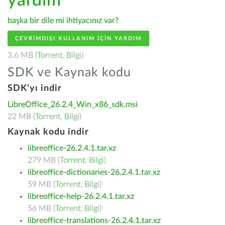
yardım
başka bir dile mi ihtiyacınız var?
ÇEVRIMDIŞI KULLANIM IÇIN YARDIM
3.6 MB (
Torrent
,
Bilgi
)
SDK ve Kaynak kodu
SDK'yı indir
LibreOffice_26.2.4_Win_x86_sdk.msi
22 MB (
Torrent
,
Bilgi
)
Kaynak kodu indir
libreoffice-26.2.4.1.tar.xz
279 MB (
Torrent
,
Bilgi
)
libreoffice-dictionaries-26.2.4.1.tar.xz
59 MB (
Torrent
,
Bilgi
)
libreoffice-help-26.2.4.1.tar.xz
56 MB (
Torrent
,
Bilgi
)
libreoffice-translations-26.2.4.1.tar.xz