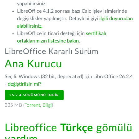
yapabilirsiniz.
LibreOffice 4.1.2 sonrası bazı Calc işlev isimlerinde
değişiklikler yapılmıştır. Detaylı bilgiyi
ilgili duyurudan
alabilirsiniz.
LibreOffice'in ticari desteği için
sertifikalı
ortaklarımızın listesine bakın
.
LibreOffice Kararlı Sürüm
Ana Kurucu
Seçili: Windows (32 bit, deprecated) için LibreOffice 26.2.4
-
değiştirilsin mi?
26.2.4 SÜRÜMÜNÜ İNDIR
335 MB (
Torrent
,
Bilgi
)
Libreoffice
Türkçe
gömülü