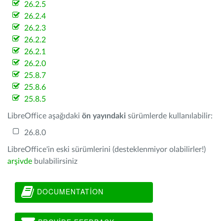
26.2.5
26.2.4
26.2.3
26.2.2
26.2.1
26.2.0
25.8.7
25.8.6
25.8.5
LibreOffice aşağıdaki
ön yayındaki
sürümlerde kullanılabilir:
26.8.0
LibreOffice'in eski sürümlerini (desteklenmiyor olabilirler!)
arşivde
bulabilirsiniz
DOCUMENTATION