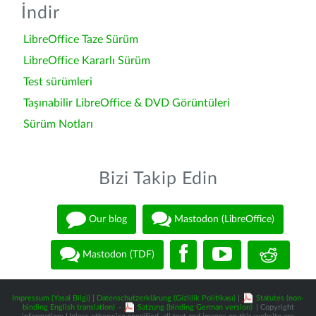
İndir
LibreOffice Taze Sürüm
LibreOffice Kararlı Sürüm
Test sürümleri
Taşınabilir LibreOffice & DVD Görüntüleri
Sürüm Notları
Bizi Takip Edin
Our blog
Mastodon (LibreOffice)
Mastodon (TDF)
Impressum (Yasal Bilgi)
|
Datenschutzerklärung (Gizlilik Politikası)
|
Statutes (non-
binding English translation)
-
Satzung (binding German version)
| Copyright