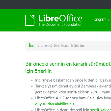
KEŞFET
İndir
/
LibreOffice Kararlı Sürüm
Bir önceki serinin en kararlı sürümüd
için önerilir.
İndirmeye başlamadan önce lütfen bilgisayarı
Türkçe yazım denetleyicisi Zemberek eklenti
gerçekleştirdikten sonra eklenti kurulumu
LibreOffice 4.1.2 sonrası bazı Calc işlev isiml
duyurudan alabilirsiniz.
LibreOffice'in ticari desteği için
sertifikalı o