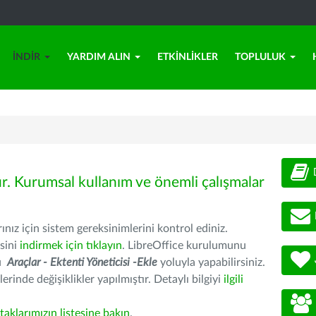
İNDIR
YARDIM ALIN
ETKINLIKLER
TOPLULUK
ür. Kurumsal kullanım ve önemli çalışmalar
nız için sistem gereksinimlerini kontrol ediniz.
sini
indirmek için tıklayın
. LibreOffice kurulumunu
nu
Araçlar - Ektenti Yöneticisi -Ekle
yoluyla yapabilirsiniz.
erinde değişiklikler yapılmıştır. Detaylı bilgiyi
ilgili
rtaklarımızın listesine bakın
.