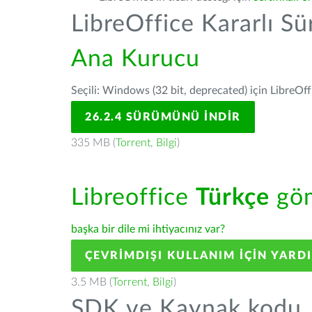
LibreOffice Kararlı S
Ana Kurucu
Seçili: Windows (32 bit, deprecated) için LibreOff
26.2.4 SÜRÜMÜNÜ İNDIR
335 MB (
Torrent
,
Bilgi
)
Libreoffice
Türkçe
göm
başka bir dile mi ihtiyacınız var?
ÇEVRIMDIŞI KULLANIM IÇIN YARD
3.5 MB (
Torrent
,
Bilgi
)
SDK ve Kaynak kodu