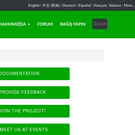
English
|
中文 (简体)
|
Deutsch
|
Español
|
Français
|
Italiano
|
More...
HAKKIMIZDA
FORUM
BAĞIŞ YAPIN
DOCUMENTATION
PROVIDE FEEDBACK
JOIN THE PROJECT!
MEET US AT EVENTS