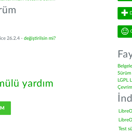
ürüm
D
G
ice 26.2.4 -
değiştirilsin mi?
Fay
Belgel
Sürüm 
LGPL L
ülü yardım
Çevrim
İnd
IM
LibreO
LibreO
Test s