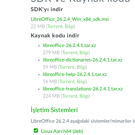
SDK'yı indir
LibreOffice_26.2.4_Win_x86_sdk.msi
22 MB (
Torrent
,
Bilgi
)
Kaynak kodu indir
libreoffice-26.2.4.1.tar.xz
279 MB (
Torrent
,
Bilgi
)
libreoffice-dictionaries-26.2.4.1.tar.xz
59 MB (
Torrent
,
Bilgi
)
libreoffice-help-26.2.4.1.tar.xz
56 MB (
Torrent
,
Bilgi
)
libreoffice-translations-26.2.4.1.tar.xz
224 MB (
Torrent
,
Bilgi
)
İşletim Sistemleri
LibreOffice 26.2.4 aşağıdaki sistemler/mimariler iç
Linux Aarch64 (deb)