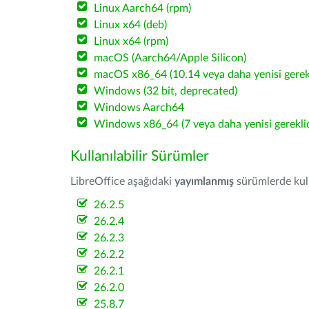
Linux Aarch64 (rpm)
Linux x64 (deb)
Linux x64 (rpm)
macOS (Aarch64/Apple Silicon)
macOS x86_64 (10.14 veya daha yenisi gerekl
Windows (32 bit, deprecated)
Windows Aarch64
Windows x86_64 (7 veya daha yenisi gereklid
Kullanılabilir Sürümler
LibreOffice aşağıdaki
yayımlanmış
sürümlerde kulla
26.2.5
26.2.4
26.2.3
26.2.2
26.2.1
26.2.0
25.8.7