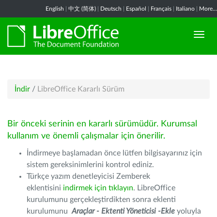
English
|
中文 (简体)
|
Deutsch
|
Español
|
Français
|
Italiano
|
More...
İndir
/
LibreOffice Kararlı Sürüm
Bir önceki serinin en kararlı sürümüdür. Kurumsal
kullanım ve önemli çalışmalar için önerilir.
İndirmeye başlamadan önce lütfen bilgisayarınız için
sistem gereksinimlerini kontrol ediniz.
Türkçe yazım denetleyicisi Zemberek
eklentisini
indirmek için tıklayın
. LibreOffice
kurulumunu gerçekleştirdikten sonra eklenti
kurulumunu
Araçlar - Ektenti Yöneticisi -Ekle
yoluyla