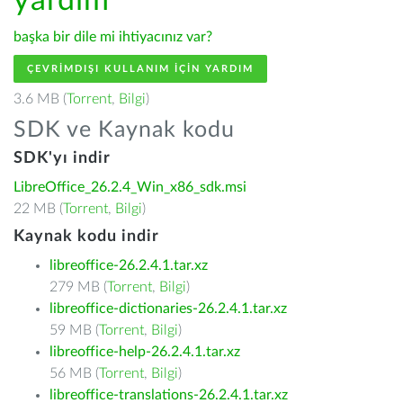
yardım
başka bir dile mi ihtiyacınız var?
ÇEVRIMDIŞI KULLANIM IÇIN YARDIM
3.6 MB (
Torrent
,
Bilgi
)
SDK ve Kaynak kodu
SDK'yı indir
LibreOffice_26.2.4_Win_x86_sdk.msi
22 MB (
Torrent
,
Bilgi
)
Kaynak kodu indir
libreoffice-26.2.4.1.tar.xz
279 MB (
Torrent
,
Bilgi
)
libreoffice-dictionaries-26.2.4.1.tar.xz
59 MB (
Torrent
,
Bilgi
)
libreoffice-help-26.2.4.1.tar.xz
56 MB (
Torrent
,
Bilgi
)
libreoffice-translations-26.2.4.1.tar.xz