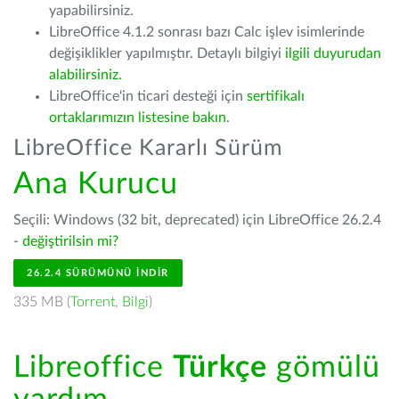
yapabilirsiniz.
LibreOffice 4.1.2 sonrası bazı Calc işlev isimlerinde
değişiklikler yapılmıştır. Detaylı bilgiyi
ilgili duyurudan
alabilirsiniz.
LibreOffice'in ticari desteği için
sertifikalı
ortaklarımızın listesine bakın
.
LibreOffice Kararlı Sürüm
Ana Kurucu
Seçili: Windows (32 bit, deprecated) için LibreOffice 26.2.4
-
değiştirilsin mi?
26.2.4 SÜRÜMÜNÜ İNDIR
335 MB (
Torrent
,
Bilgi
)
Libreoffice
Türkçe
gömülü