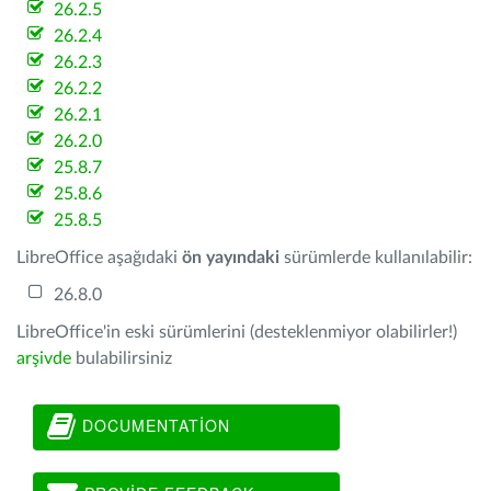
26.2.5
26.2.4
26.2.3
26.2.2
26.2.1
26.2.0
25.8.7
25.8.6
25.8.5
LibreOffice aşağıdaki
ön yayındaki
sürümlerde kullanılabilir:
26.8.0
LibreOffice'in eski sürümlerini (desteklenmiyor olabilirler!)
arşivde
bulabilirsiniz
DOCUMENTATION