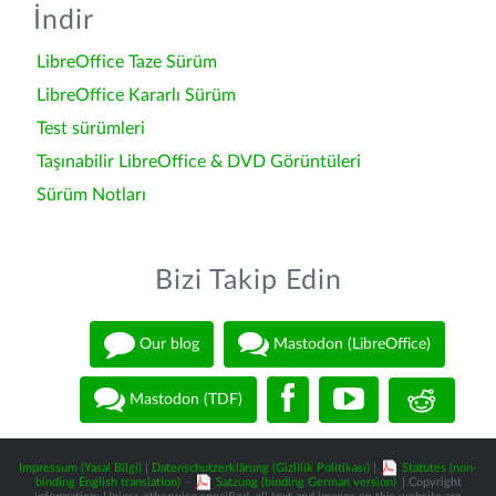
İndir
LibreOffice Taze Sürüm
LibreOffice Kararlı Sürüm
Test sürümleri
Taşınabilir LibreOffice & DVD Görüntüleri
Sürüm Notları
Bizi Takip Edin
Our blog
Mastodon (LibreOffice)
Mastodon (TDF)
Impressum (Yasal Bilgi)
|
Datenschutzerklärung (Gizlilik Politikası)
|
Statutes (non-
binding English translation)
-
Satzung (binding German version)
| Copyright