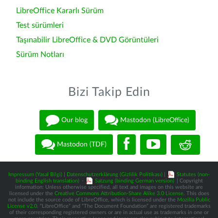
LibreOffice Kararlı Sürüm
Test sürümleri
Taşınabilir LibreOffice & DVD Görüntüleri
Sürüm Notları
Bizi Takip Edin
Our blog
Mastodon (LibreOffice)
Mastodon (TDF)
Impressum (Yasal Bilgi)
|
Datenschutzerklärung (Gizlilik Politikası)
|
Statutes (non-
binding English translation)
-
Satzung (binding German version)
| Copyright
information: Unless otherwise specified, all text and images on this website are
licensed under the
Creative Commons Attribution-Share Alike 3.0 License
. This does
not include the source code of LibreOffice, which is licensed under the
Mozilla Public
License v2.0
. “LibreOffice” and “The Document Foundation” are registered trademarks
of their corresponding registered owners or are in actual use as trademarks in one or