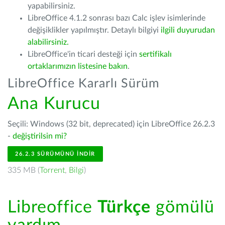
yapabilirsiniz.
LibreOffice 4.1.2 sonrası bazı Calc işlev isimlerinde
değişiklikler yapılmıştır. Detaylı bilgiyi
ilgili duyurudan
alabilirsiniz.
LibreOffice'in ticari desteği için
sertifikalı
ortaklarımızın listesine bakın
.
LibreOffice Kararlı Sürüm
Ana Kurucu
Seçili: Windows (32 bit, deprecated) için LibreOffice 26.2.3
-
değiştirilsin mi?
26.2.3 SÜRÜMÜNÜ İNDIR
335 MB (
Torrent
,
Bilgi
)
Libreoffice
Türkçe
gömülü