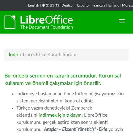
English
|
中文 (简体)
|
Deutsch
|
Español
|
Français
|
Italiano
|
More...
İndir
/
LibreOffice Kararlı Sürüm
Bir önceki serinin en kararlı sürümüdür. Kurumsal
kullanım ve önemli çalışmalar için önerilir.
İndirmeye başlamadan önce lütfen bilgisayarınız için
sistem gereksinimlerini kontrol ediniz.
Türkçe yazım denetleyicisi Zemberek
eklentisini
indirmek için tıklayın
. LibreOffice
kurulumunu gerçekleştirdikten sonra eklenti
kurulumunu
Araçlar - Ektenti Yöneticisi -Ekle
yoluyla