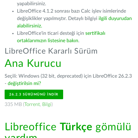
yapabilirsiniz.
LibreOffice 4.1.2 sonrası bazı Calc işlev isimlerinde
değişiklikler yapılmıştır. Detaylı bilgiyi
ilgili duyurudan
alabilirsiniz.
LibreOffice'in ticari desteği için
sertifikalı
ortaklarımızın listesine bakın
.
LibreOffice Kararlı Sürüm
Ana Kurucu
Seçili: Windows (32 bit, deprecated) için LibreOffice 26.2.3
-
değiştirilsin mi?
26.2.3 SÜRÜMÜNÜ İNDIR
335 MB (
Torrent
,
Bilgi
)
Libreoffice
Türkçe
gömülü