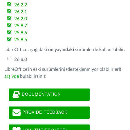
26.2.2
26.2.1
26.2.0
25.8.7
25.8.6
25.8.5
LibreOffice aşağıdaki
ön yayındaki
sürümlerde kullanılabilir:
26.8.0
LibreOffice'in eski sürümlerini (desteklenmiyor olabilirler!)
arşivde
bulabilirsiniz
DOCUMENTATION
PROVIDE FEEDBACK
JOIN THE PROJECT!