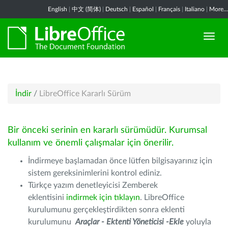
English
|
中文 (简体)
|
Deutsch
|
Español
|
Français
|
Italiano
|
More...
İndir
/
LibreOffice Kararlı Sürüm
Bir önceki serinin en kararlı sürümüdür. Kurumsal
kullanım ve önemli çalışmalar için önerilir.
İndirmeye başlamadan önce lütfen bilgisayarınız için
sistem gereksinimlerini kontrol ediniz.
Türkçe yazım denetleyicisi Zemberek
eklentisini
indirmek için tıklayın
. LibreOffice
kurulumunu gerçekleştirdikten sonra eklenti
kurulumunu
Araçlar - Ektenti Yöneticisi -Ekle
yoluyla