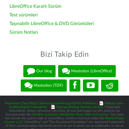
LibreOffice Kararlı Sürüm
Test sürümleri
Taşınabilir LibreOffice & DVD Görüntüleri
Sürüm Notları
Bizi Takip Edin
Our blog
Mastodon (LibreOffice)
Mastodon (TDF)
Impressum (Yasal Bilgi)
|
Datenschutzerklärung (Gizlilik Politikası)
|
Statutes (non-
binding English translation)
-
Satzung (binding German version)
| Copyright
information: Unless otherwise specified, all text and images on this website are
licensed under the
Creative Commons Attribution-Share Alike 3.0 License
. This does
not include the source code of LibreOffice, which is licensed under the
Mozilla Public
License v2.0
. “LibreOffice” and “The Document Foundation” are registered trademarks
of their corresponding registered owners or are in actual use as trademarks in one or