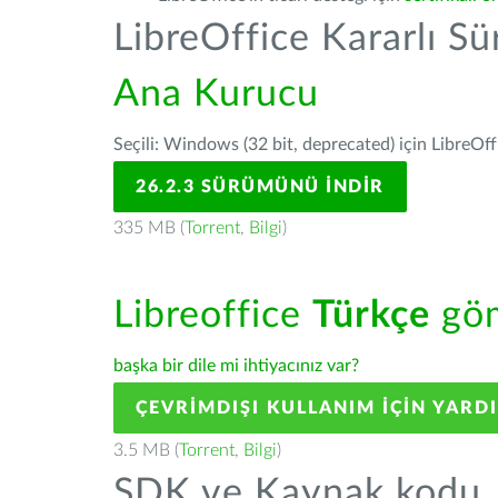
LibreOffice Kararlı S
Ana Kurucu
Seçili: Windows (32 bit, deprecated) için LibreOff
26.2.3 SÜRÜMÜNÜ İNDIR
335 MB (
Torrent
,
Bilgi
)
Libreoffice
Türkçe
göm
başka bir dile mi ihtiyacınız var?
ÇEVRIMDIŞI KULLANIM IÇIN YARD
3.5 MB (
Torrent
,
Bilgi
)
SDK ve Kaynak kodu