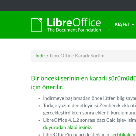
KEŞFET
İndir
/
LibreOffice Kararlı Sürüm
Bir önceki serinin en kararlı sürümüd
için önerilir.
İndirmeye başlamadan önce lütfen bilgisayarı
Türkçe yazım denetleyicisi Zemberek eklenti
gerçekleştirdikten sonra eklenti kurulumu
LibreOffice 4.1.2 sonrası bazı Calc işlev isiml
duyurudan alabilirsiniz.
LibreOffice'in ticari desteği için
sertifikalı o