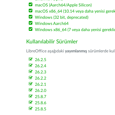
macOS (Aarch64/Apple Silicon)
macOS x86_64 (10.14 veya daha yenisi gerekl
Windows (32 bit, deprecated)
Windows Aarch64
Windows x86_64 (7 veya daha yenisi gereklid
Kullanılabilir Sürümler
LibreOffice aşağıdaki
yayımlanmış
sürümlerde kulla
26.2.5
26.2.4
26.2.3
26.2.2
26.2.1
26.2.0
25.8.7
25.8.6
25.8.5