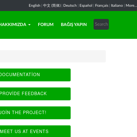
English
|
中文 (简体)
|
Deutsch
|
Español
|
Français
|
Italiano
|
More...
HAKKIMIZDA
FORUM
BAĞIŞ YAPIN
DOCUMENTATION
PROVIDE FEEDBACK
JOIN THE PROJECT!
MEET US AT EVENTS