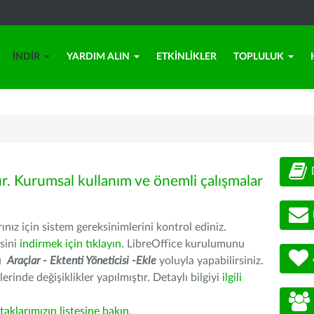
İNDIR
YARDIM ALIN
ETKINLIKLER
TOPLULUK
ür. Kurumsal kullanım ve önemli çalışmalar
nız için sistem gereksinimlerini kontrol ediniz.
sini
indirmek için tıklayın
. LibreOffice kurulumunu
nu
Araçlar - Ektenti Yöneticisi -Ekle
yoluyla yapabilirsiniz.
erinde değişiklikler yapılmıştır. Detaylı bilgiyi
ilgili
rtaklarımızın listesine bakın
.