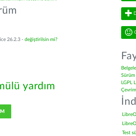
ürüm
D
G
ice 26.2.3 -
değiştirilsin mi?
Fay
Belgel
Sürüm 
LGPL L
ülü yardım
Çevrim
İnd
IM
LibreO
LibreO
Test s