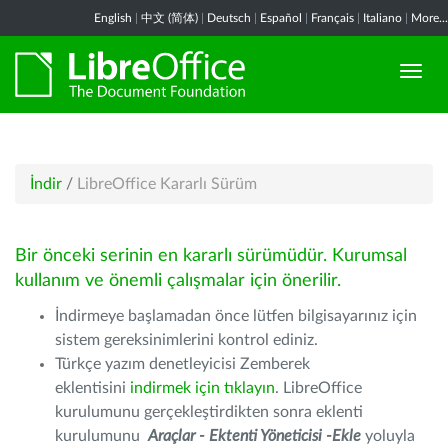
English
|
中文 (简体)
|
Deutsch
|
Español
|
Français
|
Italiano
|
More...
İndir
/
LibreOffice Kararlı Sürüm
Bir önceki serinin en kararlı sürümüdür. Kurumsal
kullanım ve önemli çalışmalar için önerilir.
İndirmeye başlamadan önce lütfen bilgisayarınız için
sistem gereksinimlerini kontrol ediniz.
Türkçe yazım denetleyicisi Zemberek
eklentisini
indirmek için tıklayın
. LibreOffice
kurulumunu gerçekleştirdikten sonra eklenti
kurulumunu
Araçlar - Ektenti Yöneticisi -Ekle
yoluyla