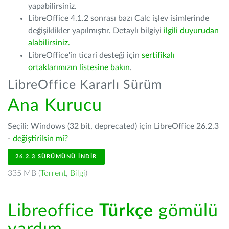
yapabilirsiniz.
LibreOffice 4.1.2 sonrası bazı Calc işlev isimlerinde
değişiklikler yapılmıştır. Detaylı bilgiyi
ilgili duyurudan
alabilirsiniz.
LibreOffice'in ticari desteği için
sertifikalı
ortaklarımızın listesine bakın
.
LibreOffice Kararlı Sürüm
Ana Kurucu
Seçili: Windows (32 bit, deprecated) için LibreOffice 26.2.3
-
değiştirilsin mi?
26.2.3 SÜRÜMÜNÜ İNDIR
335 MB (
Torrent
,
Bilgi
)
Libreoffice
Türkçe
gömülü