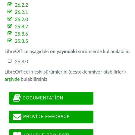
26.2.2
26.2.1
26.2.0
25.8.7
25.8.6
25.8.5
LibreOffice aşağıdaki
ön yayındaki
sürümlerde kullanılabilir:
26.8.0
LibreOffice'in eski sürümlerini (desteklenmiyor olabilirler!)
arşivde
bulabilirsiniz
DOCUMENTATION
PROVIDE FEEDBACK
JOIN THE PROJECT!