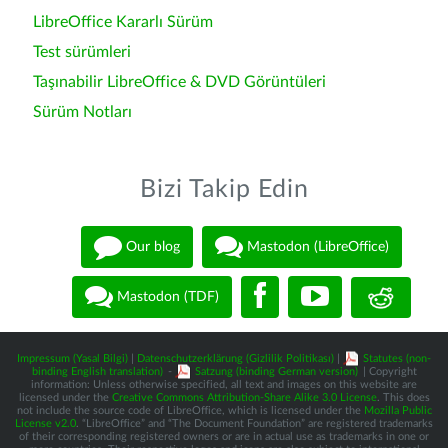
LibreOffice Kararlı Sürüm
Test sürümleri
Taşınabilir LibreOffice & DVD Görüntüleri
Sürüm Notları
Bizi Takip Edin
Our blog
Mastodon (LibreOffice)
Mastodon (TDF)
Impressum (Yasal Bilgi)
|
Datenschutzerklärung (Gizlilik Politikası)
|
Statutes (non-
binding English translation)
-
Satzung (binding German version)
| Copyright
information: Unless otherwise specified, all text and images on this website are
licensed under the
Creative Commons Attribution-Share Alike 3.0 License
. This does
not include the source code of LibreOffice, which is licensed under the
Mozilla Public
License v2.0
. “LibreOffice” and “The Document Foundation” are registered trademarks
of their corresponding registered owners or are in actual use as trademarks in one or