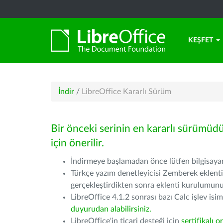
KEŞFET
İndir
/
LibreOffice Kararlı Sürüm
Bir önceki serinin en kararlı sürümüd
için önerilir.
İndirmeye başlamadan önce lütfen bilgisayarı
Türkçe yazım denetleyicisi Zemberek eklenti
gerçekleştirdikten sonra eklenti kurulumu
LibreOffice 4.1.2 sonrası bazı Calc işlev isiml
duyurudan alabilirsiniz.
LibreOffice'in ticari desteği için
sertifikalı o