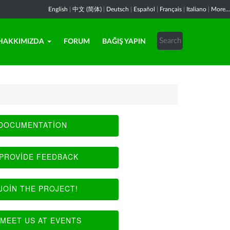
English
|
中文 (简体)
|
Deutsch
|
Español
|
Français
|
Italiano
|
More...
HAKKIMIZDA
FORUM
BAĞIŞ YAPIN
DOCUMENTATION
PROVIDE FEEDBACK
JOIN THE PROJECT!
MEET US AT EVENTS