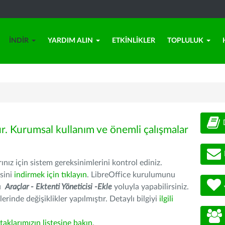
İNDIR
YARDIM ALIN
ETKINLIKLER
TOPLULUK
ür. Kurumsal kullanım ve önemli çalışmalar
nız için sistem gereksinimlerini kontrol ediniz.
sini
indirmek için tıklayın
. LibreOffice kurulumunu
nu
Araçlar - Ektenti Yöneticisi -Ekle
yoluyla yapabilirsiniz.
erinde değişiklikler yapılmıştır. Detaylı bilgiyi
ilgili
rtaklarımızın listesine bakın
.