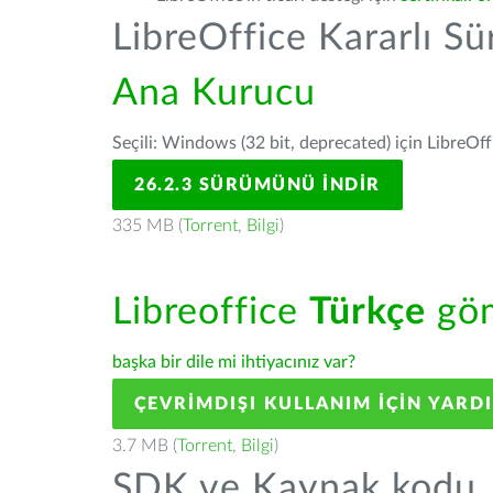
LibreOffice Kararlı S
Ana Kurucu
Seçili: Windows (32 bit, deprecated) için LibreOff
26.2.3 SÜRÜMÜNÜ İNDIR
335 MB (
Torrent
,
Bilgi
)
Libreoffice
Türkçe
göm
başka bir dile mi ihtiyacınız var?
ÇEVRIMDIŞI KULLANIM IÇIN YARD
3.7 MB (
Torrent
,
Bilgi
)
SDK ve Kaynak kodu