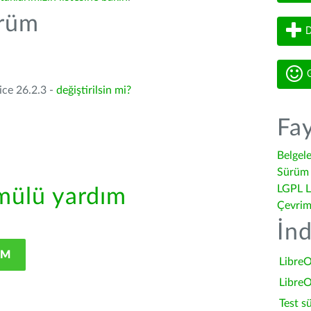
ürüm
D
G
ice 26.2.3 -
değiştirilsin mi?
Fay
Belgel
Sürüm 
LGPL L
ülü yardım
Çevrim
İnd
IM
LibreO
LibreO
Test s