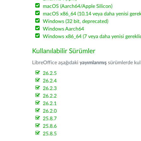
macOS (Aarch64/Apple Silicon)
macOS x86_64 (10.14 veya daha yenisi gerekl
Windows (32 bit, deprecated)
Windows Aarch64
Windows x86_64 (7 veya daha yenisi gereklid
Kullanılabilir Sürümler
LibreOffice aşağıdaki
yayımlanmış
sürümlerde kulla
26.2.5
26.2.4
26.2.3
26.2.2
26.2.1
26.2.0
25.8.7
25.8.6
25.8.5