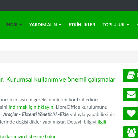
İNDIR
YARDIM ALIN
ETKINLIKLER
TOPLULUK
ür. Kurumsal kullanım ve önemli çalışmalar
nız için sistem gereksinimlerini kontrol ediniz.
sini
indirmek için tıklayın
. LibreOffice kurulumunu
nu
Araçlar - Ektenti Yöneticisi -Ekle
yoluyla yapabilirsiniz.
erinde değişiklikler yapılmıştır. Detaylı bilgiyi
ilgili
rtaklarımızın listesine bakın
.