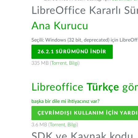
LibreOffice Kararlı S
Ana Kurucu
Seçili: Windows (32 bit, deprecated) için LibreOff
26.2.1 SÜRÜMÜNÜ İNDIR
335 MB (
Torrent
,
Bilgi
)
Libreoffice
Türkçe
göm
başka bir dile mi ihtiyacınız var?
ÇEVRIMDIŞI KULLANIM IÇIN YARD
3.6 MB (
Torrent
,
Bilgi
)
SDK ve Kaynak kodu