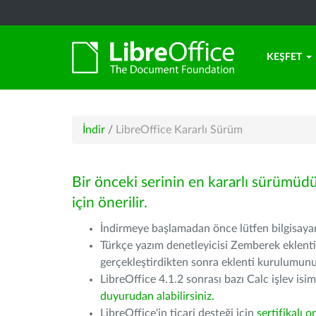
KEŞFET
İndir
/
LibreOffice Kararlı Sürüm
Bir önceki serinin en kararlı sürümüd
için önerilir.
İndirmeye başlamadan önce lütfen bilgisayarı
Türkçe yazım denetleyicisi Zemberek eklenti
gerçekleştirdikten sonra eklenti kurulumu
LibreOffice 4.1.2 sonrası bazı Calc işlev isiml
duyurudan alabilirsiniz.
LibreOffice'in ticari desteği için
sertifikalı o