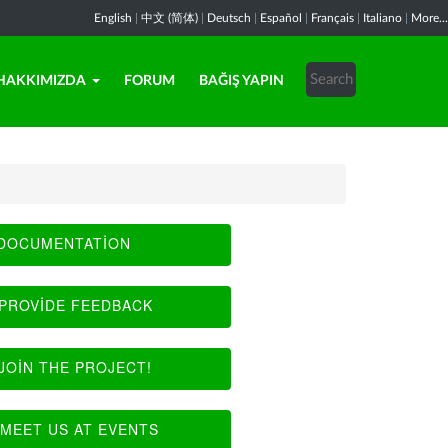
English
|
中文 (简体)
|
Deutsch
|
Español
|
Français
|
Italiano
|
More...
HAKKIMIZDA
FORUM
BAĞIŞ YAPIN
DOCUMENTATION
PROVIDE FEEDBACK
JOIN THE PROJECT!
MEET US AT EVENTS