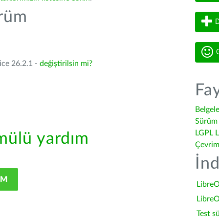
ürüm
D
G
ice 26.2.1 -
değiştirilsin mi?
Fay
Belgel
Sürüm 
LGPL L
ülü yardım
Çevrim
İnd
IM
LibreO
LibreO
Test s