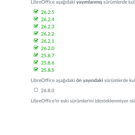
LibreOffice aşağıdaki
yayımlanmış
sürümlerde kulla
26.2.5
26.2.4
26.2.3
26.2.2
26.2.1
26.2.0
25.8.7
25.8.6
25.8.5
LibreOffice aşağıdaki
ön yayındaki
sürümlerde kull
26.8.0
LibreOffice'in eski sürümlerini (desteklenmiyor ola