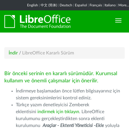
English
|
中文 (简体)
|
Deutsch
|
Español
|
Français
|
Italiano
|
More...
İndir
/
LibreOffice Kararlı Sürüm
Bir önceki serinin en kararlı sürümüdür. Kurumsal
kullanım ve önemli çalışmalar için önerilir.
İndirmeye başlamadan önce lütfen bilgisayarınız için
sistem gereksinimlerini kontrol ediniz.
Türkçe yazım denetleyicisi Zemberek
eklentisini
indirmek için tıklayın
. LibreOffice
kurulumunu gerçekleştirdikten sonra eklenti
kurulumunu
Araçlar - Ektenti Yöneticisi -Ekle
yoluyla