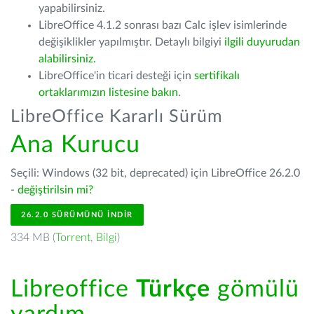
yapabilirsiniz.
LibreOffice 4.1.2 sonrası bazı Calc işlev isimlerinde
değişiklikler yapılmıştır. Detaylı bilgiyi
ilgili duyurudan
alabilirsiniz.
LibreOffice'in ticari desteği için
sertifikalı
ortaklarımızın listesine bakın
.
LibreOffice Kararlı Sürüm
Ana Kurucu
Seçili: Windows (32 bit, deprecated) için LibreOffice 26.2.0
-
değiştirilsin mi?
26.2.0 SÜRÜMÜNÜ İNDIR
334 MB (
Torrent
,
Bilgi
)
Libreoffice
Türkçe
gömülü