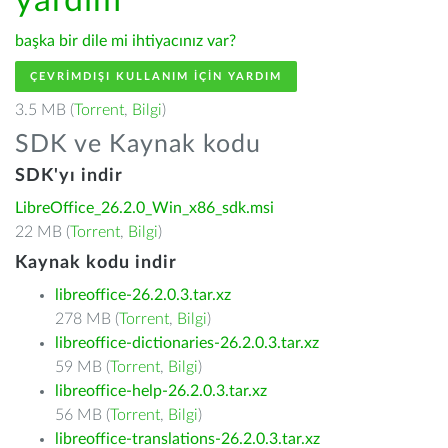
yardım
başka bir dile mi ihtiyacınız var?
ÇEVRIMDIŞI KULLANIM IÇIN YARDIM
3.5 MB (
Torrent
,
Bilgi
)
SDK ve Kaynak kodu
SDK'yı indir
LibreOffice_26.2.0_Win_x86_sdk.msi
22 MB (
Torrent
,
Bilgi
)
Kaynak kodu indir
libreoffice-26.2.0.3.tar.xz
278 MB (
Torrent
,
Bilgi
)
libreoffice-dictionaries-26.2.0.3.tar.xz
59 MB (
Torrent
,
Bilgi
)
libreoffice-help-26.2.0.3.tar.xz
56 MB (
Torrent
,
Bilgi
)
libreoffice-translations-26.2.0.3.tar.xz