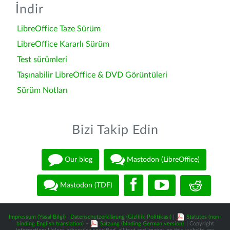
İndir
LibreOffice Taze Sürüm
LibreOffice Kararlı Sürüm
Test sürümleri
Taşınabilir LibreOffice & DVD Görüntüleri
Sürüm Notları
Bizi Takip Edin
Our blog
Mastodon (LibreOffice)
Mastodon (TDF)
Impressum (Yasal Bilgi)
|
Datenschutzerklärung (Gizlilik Politikası)
|
Statutes (non-
binding English translation)
-
Satzung (binding German version)
| Copyright