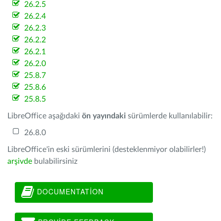
26.2.5
26.2.4
26.2.3
26.2.2
26.2.1
26.2.0
25.8.7
25.8.6
25.8.5
LibreOffice aşağıdaki
ön yayındaki
sürümlerde kullanılabilir:
26.8.0
LibreOffice'in eski sürümlerini (desteklenmiyor olabilirler!)
arşivde
bulabilirsiniz
DOCUMENTATION