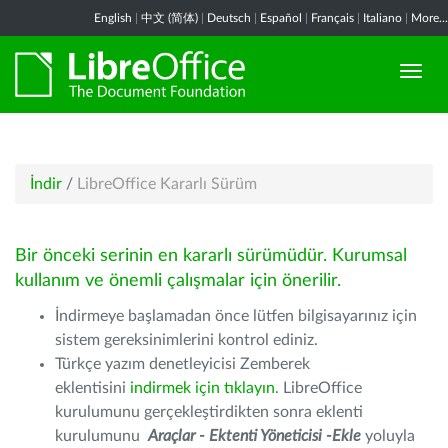
English
|
中文 (简体)
|
Deutsch
|
Español
|
Français
|
Italiano
|
More...
İndir
/
LibreOffice Kararlı Sürüm
Bir önceki serinin en kararlı sürümüdür. Kurumsal
kullanım ve önemli çalışmalar için önerilir.
İndirmeye başlamadan önce lütfen bilgisayarınız için
sistem gereksinimlerini kontrol ediniz.
Türkçe yazım denetleyicisi Zemberek
eklentisini
indirmek için tıklayın
. LibreOffice
kurulumunu gerçekleştirdikten sonra eklenti
kurulumunu
Araçlar - Ektenti Yöneticisi -Ekle
yoluyla