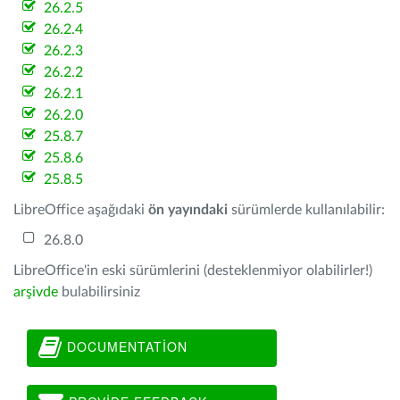
26.2.5
26.2.4
26.2.3
26.2.2
26.2.1
26.2.0
25.8.7
25.8.6
25.8.5
LibreOffice aşağıdaki
ön yayındaki
sürümlerde kullanılabilir:
26.8.0
LibreOffice'in eski sürümlerini (desteklenmiyor olabilirler!)
arşivde
bulabilirsiniz
DOCUMENTATION