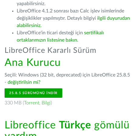
yapabilirsiniz.
LibreOffice 4.1.2 sonrası bazı Calc işlev isimlerinde
değişiklikler yapılmıştır. Detaylı bilgiyi
ilgili duyurudan
alabilirsiniz.
LibreOffice'in ticari desteği için
sertifikalı
ortaklarımızın listesine bakın
.
LibreOffice Kararlı Sürüm
Ana Kurucu
Seçili: Windows (32 bit, deprecated) için LibreOffice 25.8.5
-
değiştirilsin mi?
25.8.5 SÜRÜMÜNÜ İNDIR
330 MB (
Torrent
,
Bilgi
)
Libreoffice
Türkçe
gömülü