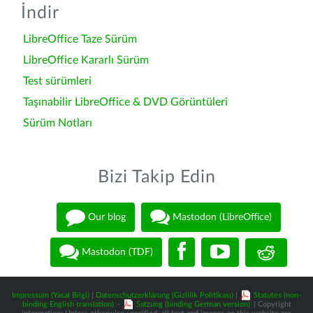
İndir
LibreOffice Taze Sürüm
LibreOffice Kararlı Sürüm
Test sürümleri
Taşınabilir LibreOffice & DVD Görüntüleri
Sürüm Notları
Bizi Takip Edin
Our blog
Mastodon (LibreOffice)
Mastodon (TDF)
Impressum (Yasal Bilgi)
|
Datenschutzerklärung (Gizlilik Politikası)
|
Statutes (non-
binding English translation)
-
Satzung (binding German version)
| Copyright