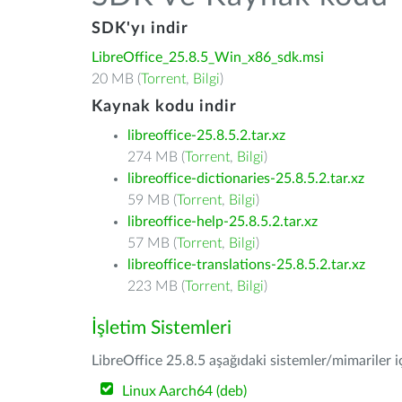
SDK'yı indir
LibreOffice_25.8.5_Win_x86_sdk.msi
20 MB (
Torrent
,
Bilgi
)
Kaynak kodu indir
libreoffice-25.8.5.2.tar.xz
274 MB (
Torrent
,
Bilgi
)
libreoffice-dictionaries-25.8.5.2.tar.xz
59 MB (
Torrent
,
Bilgi
)
libreoffice-help-25.8.5.2.tar.xz
57 MB (
Torrent
,
Bilgi
)
libreoffice-translations-25.8.5.2.tar.xz
223 MB (
Torrent
,
Bilgi
)
İşletim Sistemleri
LibreOffice 25.8.5 aşağıdaki sistemler/mimariler iç
Linux Aarch64 (deb)