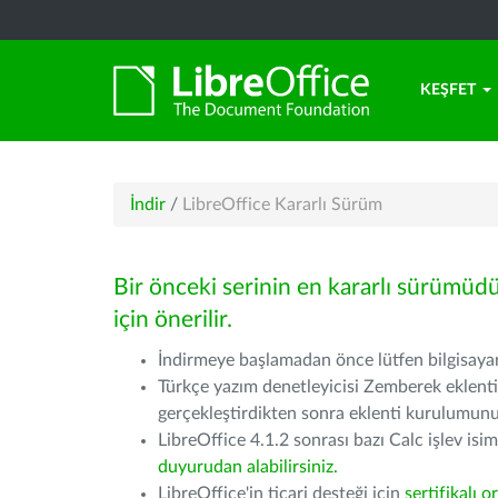
KEŞFET
İndir
/
LibreOffice Kararlı Sürüm
Bir önceki serinin en kararlı sürümüd
için önerilir.
İndirmeye başlamadan önce lütfen bilgisayarı
Türkçe yazım denetleyicisi Zemberek eklenti
gerçekleştirdikten sonra eklenti kurulumu
LibreOffice 4.1.2 sonrası bazı Calc işlev isiml
duyurudan alabilirsiniz.
LibreOffice'in ticari desteği için
sertifikalı o