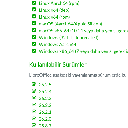
Linux Aarch64 (rpm)
Linux x64 (deb)
Linux x64 (rpm)
macOS (Aarch64/Apple Silicon)
macOS x86_64 (10.14 veya daha yenisi gerekl
Windows (32 bit, deprecated)
Windows Aarch64
Windows x86_64 (7 veya daha yenisi gereklid
Kullanılabilir Sürümler
LibreOffice aşağıdaki
yayımlanmış
sürümlerde kulla
26.2.5
26.2.4
26.2.3
26.2.2
26.2.1
26.2.0
25.8.7