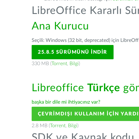
LibreOffice Kararlı S
Ana Kurucu
Seçili: Windows (32 bit, deprecated) için LibreOff
25.8.5 SÜRÜMÜNÜ İNDIR
330 MB (
Torrent
,
Bilgi
)
Libreoffice
Türkçe
göm
başka bir dile mi ihtiyacınız var?
ÇEVRIMDIŞI KULLANIM IÇIN YARD
2.8 MB (
Torrent
,
Bilgi
)
SDK ve Kaynak kodu