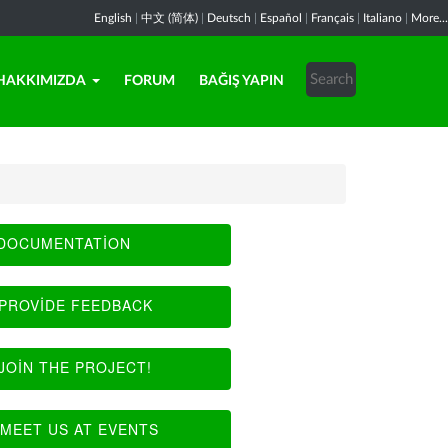
English
|
中文 (简体)
|
Deutsch
|
Español
|
Français
|
Italiano
|
More...
HAKKIMIZDA
FORUM
BAĞIŞ YAPIN
DOCUMENTATION
PROVIDE FEEDBACK
JOIN THE PROJECT!
MEET US AT EVENTS