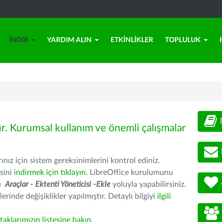
İNDIR
YARDIM ALIN
ETKINLIKLER
TOPLULUK
ür. Kurumsal kullanım ve önemli çalışmalar
nız için sistem gereksinimlerini kontrol ediniz.
sini
indirmek için tıklayın
. LibreOffice kurulumunu
nu
Araçlar - Ektenti Yöneticisi -Ekle
yoluyla yapabilirsiniz.
erinde değişiklikler yapılmıştır. Detaylı bilgiyi
ilgili
rtaklarımızın listesine bakın
.