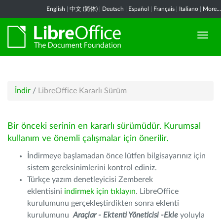
English
|
中文 (简体)
|
Deutsch
|
Español
|
Français
|
Italiano
|
More...
İndir
/
LibreOffice Kararlı Sürüm
Bir önceki serinin en kararlı sürümüdür. Kurumsal
kullanım ve önemli çalışmalar için önerilir.
İndirmeye başlamadan önce lütfen bilgisayarınız için
sistem gereksinimlerini kontrol ediniz.
Türkçe yazım denetleyicisi Zemberek
eklentisini
indirmek için tıklayın
. LibreOffice
kurulumunu gerçekleştirdikten sonra eklenti
kurulumunu
Araçlar - Ektenti Yöneticisi -Ekle
yoluyla