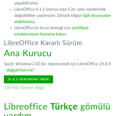
yapabilirsiniz.
LibreOffice 4.1.2 sonrası bazı Calc işlev isimlerinde
değişiklikler yapılmıştır. Detaylı bilgiyi
ilgili duyurudan
alabilirsiniz.
LibreOffice'in ticari desteği için
sertifikalı
ortaklarımızın listesine bakın
.
LibreOffice Kararlı Sürüm
Ana Kurucu
Seçili: Windows (32 bit, deprecated) için LibreOffice 25.8.5
-
değiştirilsin mi?
25.8.5 SÜRÜMÜNÜ İNDIR
330 MB (
Torrent
,
Bilgi
)
Libreoffice
Türkçe
gömülü