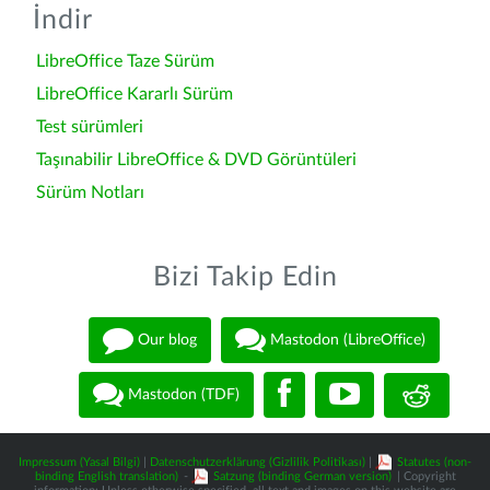
İndir
LibreOffice Taze Sürüm
LibreOffice Kararlı Sürüm
Test sürümleri
Taşınabilir LibreOffice & DVD Görüntüleri
Sürüm Notları
Bizi Takip Edin
Our blog
Mastodon (LibreOffice)
Mastodon (TDF)
Impressum (Yasal Bilgi)
|
Datenschutzerklärung (Gizlilik Politikası)
|
Statutes (non-
binding English translation)
-
Satzung (binding German version)
| Copyright