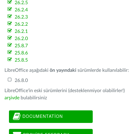
26.2.5
26.2.4
26.2.3
26.2.2
26.2.1
26.2.0
25.8.7
25.8.6
25.8.5
LibreOffice aşağıdaki
ön yayındaki
sürümlerde kullanılabilir:
26.8.0
LibreOffice'in eski sürümlerini (desteklenmiyor olabilirler!)
arşivde
bulabilirsiniz
DOCUMENTATION