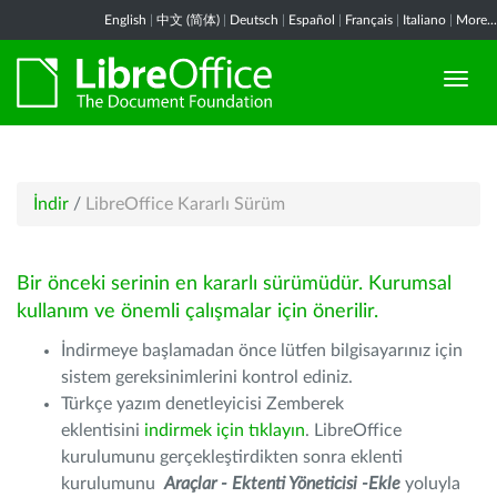
English
|
中文 (简体)
|
Deutsch
|
Español
|
Français
|
Italiano
|
More...
İndir
/
LibreOffice Kararlı Sürüm
Bir önceki serinin en kararlı sürümüdür. Kurumsal
kullanım ve önemli çalışmalar için önerilir.
İndirmeye başlamadan önce lütfen bilgisayarınız için
sistem gereksinimlerini kontrol ediniz.
Türkçe yazım denetleyicisi Zemberek
eklentisini
indirmek için tıklayın
. LibreOffice
kurulumunu gerçekleştirdikten sonra eklenti
kurulumunu
Araçlar - Ektenti Yöneticisi -Ekle
yoluyla