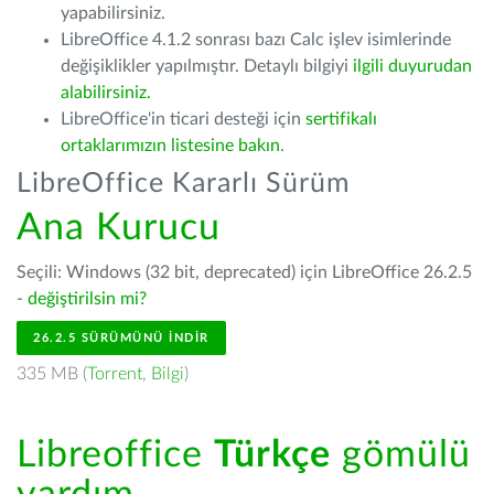
yapabilirsiniz.
LibreOffice 4.1.2 sonrası bazı Calc işlev isimlerinde
değişiklikler yapılmıştır. Detaylı bilgiyi
ilgili duyurudan
alabilirsiniz.
LibreOffice'in ticari desteği için
sertifikalı
ortaklarımızın listesine bakın
.
LibreOffice Kararlı Sürüm
Ana Kurucu
Seçili: Windows (32 bit, deprecated) için LibreOffice 26.2.5
-
değiştirilsin mi?
26.2.5 SÜRÜMÜNÜ İNDIR
335 MB (
Torrent
,
Bilgi
)
Libreoffice
Türkçe
gömülü