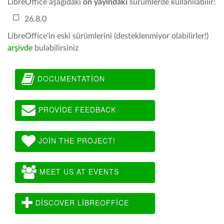
LibreOffice aşağıdaki
ön yayındaki
sürümlerde kullanılabilir:
26.8.0
LibreOffice'in eski sürümlerini (desteklenmiyor olabilirler!)
arşivde
bulabilirsiniz
DOCUMENTATION
PROVIDE FEEDBACK
JOIN THE PROJECT!
MEET US AT EVENTS
DISCOVER LIBREOFFICE