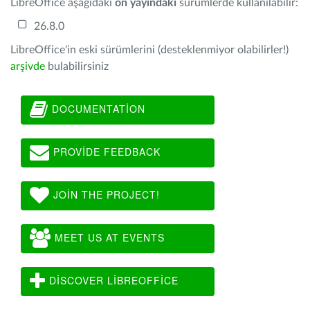
LibreOffice aşağıdaki
ön yayındaki
sürümlerde kullanılabilir:
26.8.0
LibreOffice'in eski sürümlerini (desteklenmiyor olabilirler!)
arşivde
bulabilirsiniz
DOCUMENTATION
PROVIDE FEEDBACK
JOIN THE PROJECT!
MEET US AT EVENTS
DISCOVER LIBREOFFICE