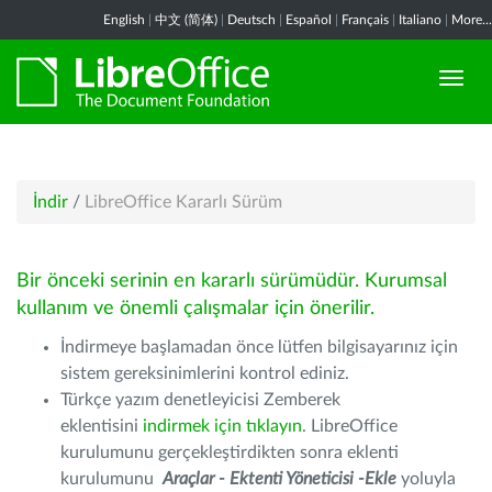
English
|
中文 (简体)
|
Deutsch
|
Español
|
Français
|
Italiano
|
More...
İndir
/
LibreOffice Kararlı Sürüm
Bir önceki serinin en kararlı sürümüdür. Kurumsal
kullanım ve önemli çalışmalar için önerilir.
İndirmeye başlamadan önce lütfen bilgisayarınız için
sistem gereksinimlerini kontrol ediniz.
Türkçe yazım denetleyicisi Zemberek
eklentisini
indirmek için tıklayın
. LibreOffice
kurulumunu gerçekleştirdikten sonra eklenti
kurulumunu
Araçlar - Ektenti Yöneticisi -Ekle
yoluyla