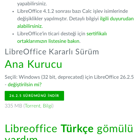
yapabilirsiniz.
LibreOffice 4.1.2 sonrası bazı Calc işlev isimlerinde
değişiklikler yapılmıştır. Detaylı bilgiyi
ilgili duyurudan
alabilirsiniz.
LibreOffice'in ticari desteği için
sertifikalı
ortaklarımızın listesine bakın
.
LibreOffice Kararlı Sürüm
Ana Kurucu
Seçili: Windows (32 bit, deprecated) için LibreOffice 26.2.5
-
değiştirilsin mi?
26.2.5 SÜRÜMÜNÜ İNDIR
335 MB (
Torrent
,
Bilgi
)
Libreoffice
Türkçe
gömülü