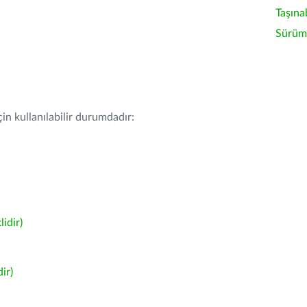
Taşına
Sürüm 
in kullanılabilir durumdadır:
idir)
ir)