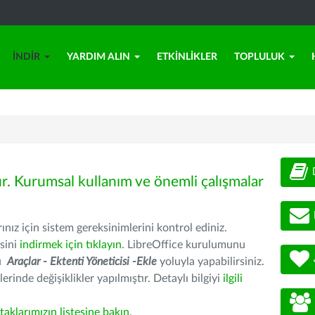
İNDIR
YARDIM ALIN
ETKINLIKLER
TOPLULUK
ür. Kurumsal kullanım ve önemli çalışmalar
nız için sistem gereksinimlerini kontrol ediniz.
sini
indirmek için tıklayın
. LibreOffice kurulumunu
nu
Araçlar - Ektenti Yöneticisi -Ekle
yoluyla yapabilirsiniz.
erinde değişiklikler yapılmıştır. Detaylı bilgiyi
ilgili
rtaklarımızın listesine bakın
.