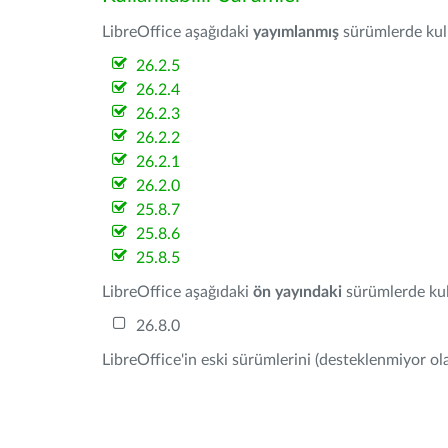
LibreOffice aşağıdaki
yayımlanmış
sürümlerde kulla
26.2.5
26.2.4
26.2.3
26.2.2
26.2.1
26.2.0
25.8.7
25.8.6
25.8.5
LibreOffice aşağıdaki
ön yayındaki
sürümlerde kull
26.8.0
LibreOffice'in eski sürümlerini (desteklenmiyor ola