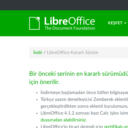
KEŞFET
İndir
/
LibreOffice Kararlı Sürüm
Bir önceki serinin en kararlı sürümüd
için önerilir.
İndirmeye başlamadan önce lütfen bilgisayarı
Türkçe yazım denetleyicisi Zemberek eklenti
gerçekleştirdikten sonra eklenti kurulumu
LibreOffice 4.1.2 sonrası bazı Calc işlev isiml
duyurudan alabilirsiniz.
LibreOffice'in ticari desteği için
sertifikalı o