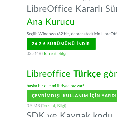
LibreOffice Kararlı S
Ana Kurucu
Seçili: Windows (32 bit, deprecated) için LibreOff
26.2.5 SÜRÜMÜNÜ İNDIR
335 MB (
Torrent
,
Bilgi
)
Libreoffice
Türkçe
göm
başka bir dile mi ihtiyacınız var?
ÇEVRIMDIŞI KULLANIM IÇIN YARD
3.5 MB (
Torrent
,
Bilgi
)
SDK ve Kaynak kodu