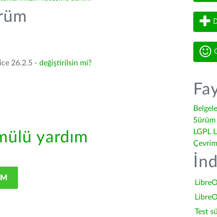
ürüm
D
G
ice 26.2.5 -
değiştirilsin mi?
Fay
Belgel
Sürüm 
LGPL L
ülü yardım
Çevrim
İnd
IM
LibreO
LibreO
Test s