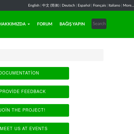
English
|
中文 (简体)
|
Deutsch
|
Español
|
Français
|
Italiano
|
More...
HAKKIMIZDA
FORUM
BAĞIŞ YAPIN
DOCUMENTATION
PROVIDE FEEDBACK
JOIN THE PROJECT!
MEET US AT EVENTS