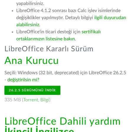
yapabilirsiniz.
LibreOffice 4.1.2 sonrası bazı Calc işlev isimlerinde
değişiklikler yapılmıştır. Detaylı bilgiyi
ilgili duyurudan
alabilirsiniz.
LibreOffice'in ticari desteği için
sertifikalı
ortaklarımızın listesine bakın
.
LibreOffice Kararlı Sürüm
Ana Kurucu
Seçili: Windows (32 bit, deprecated) için LibreOffice 26.2.5
-
değiştirilsin mi?
26.2.5 SÜRÜMÜNÜ İNDIR
335 MB (
Torrent
,
Bilgi
)
LibreOffice Dahili yardım