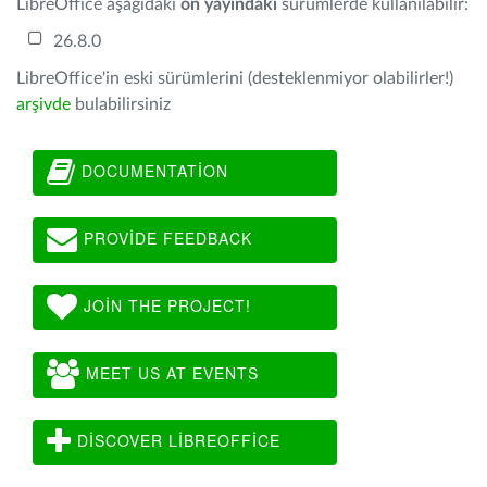
LibreOffice aşağıdaki
ön yayındaki
sürümlerde kullanılabilir:
26.8.0
LibreOffice'in eski sürümlerini (desteklenmiyor olabilirler!)
arşivde
bulabilirsiniz
DOCUMENTATION
PROVIDE FEEDBACK
JOIN THE PROJECT!
MEET US AT EVENTS
DISCOVER LIBREOFFICE