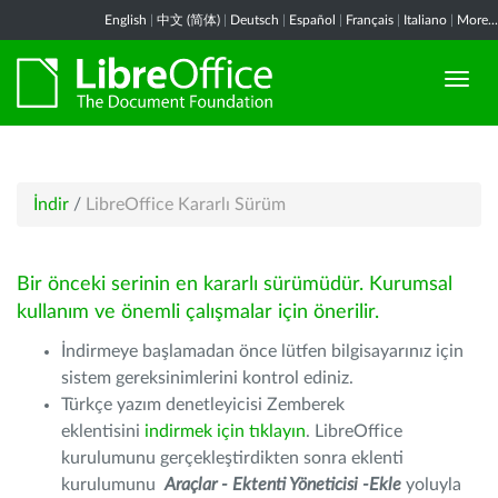
English
|
中文 (简体)
|
Deutsch
|
Español
|
Français
|
Italiano
|
More...
İndir
/
LibreOffice Kararlı Sürüm
Bir önceki serinin en kararlı sürümüdür. Kurumsal
kullanım ve önemli çalışmalar için önerilir.
İndirmeye başlamadan önce lütfen bilgisayarınız için
sistem gereksinimlerini kontrol ediniz.
Türkçe yazım denetleyicisi Zemberek
eklentisini
indirmek için tıklayın
. LibreOffice
kurulumunu gerçekleştirdikten sonra eklenti
kurulumunu
Araçlar - Ektenti Yöneticisi -Ekle
yoluyla