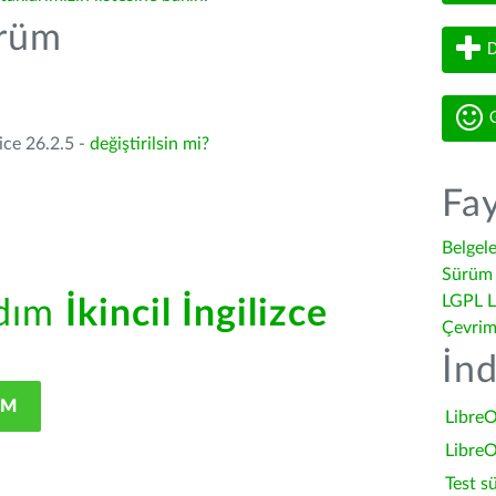
ürüm
D
G
ice 26.2.5 -
değiştirilsin mi?
Fay
Belgel
Sürüm 
LGPL L
rdım
İkincil İngilizce
Çevrim
İnd
IM
LibreO
LibreO
Test s