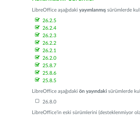
LibreOffice aşağıdaki
yayımlanmış
sürümlerde kulla
26.2.5
26.2.4
26.2.3
26.2.2
26.2.1
26.2.0
25.8.7
25.8.6
25.8.5
LibreOffice aşağıdaki
ön yayındaki
sürümlerde kull
26.8.0
LibreOffice'in eski sürümlerini (desteklenmiyor ola