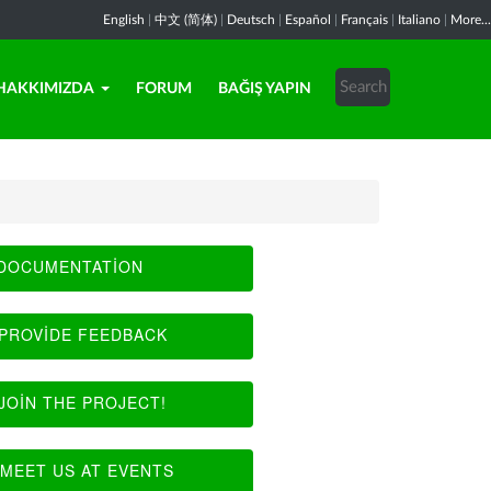
English
|
中文 (简体)
|
Deutsch
|
Español
|
Français
|
Italiano
|
More...
HAKKIMIZDA
FORUM
BAĞIŞ YAPIN
DOCUMENTATION
PROVIDE FEEDBACK
JOIN THE PROJECT!
MEET US AT EVENTS