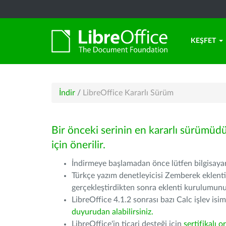
KEŞFET
İndir
/
LibreOffice Kararlı Sürüm
Bir önceki serinin en kararlı sürümüd
için önerilir.
İndirmeye başlamadan önce lütfen bilgisayarı
Türkçe yazım denetleyicisi Zemberek eklenti
gerçekleştirdikten sonra eklenti kurulumu
LibreOffice 4.1.2 sonrası bazı Calc işlev isiml
duyurudan alabilirsiniz.
LibreOffice'in ticari desteği için
sertifikalı o