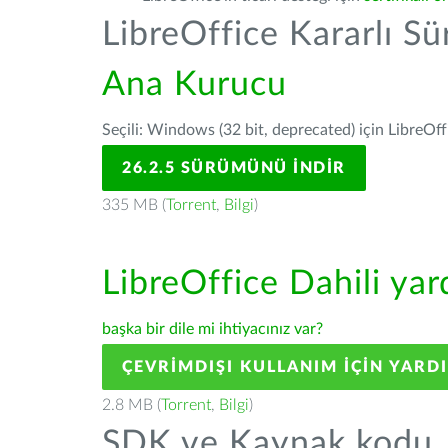
LibreOffice Kararlı S
Ana Kurucu
Seçili: Windows (32 bit, deprecated) için LibreOff
26.2.5 SÜRÜMÜNÜ İNDIR
335 MB (
Torrent
,
Bilgi
)
LibreOffice Dahili ya
başka bir dile mi ihtiyacınız var?
ÇEVRIMDIŞI KULLANIM IÇIN YARD
2.8 MB (
Torrent
,
Bilgi
)
SDK ve Kaynak kodu