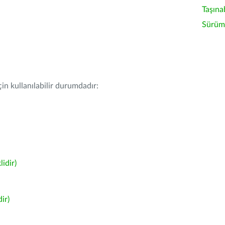
Taşına
Sürüm 
in kullanılabilir durumdadır:
idir)
ir)