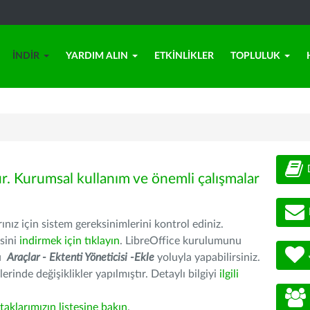
İNDIR
YARDIM ALIN
ETKINLIKLER
TOPLULUK
ür. Kurumsal kullanım ve önemli çalışmalar
nız için sistem gereksinimlerini kontrol ediniz.
sini
indirmek için tıklayın
. LibreOffice kurulumunu
nu
Araçlar - Ektenti Yöneticisi -Ekle
yoluyla yapabilirsiniz.
erinde değişiklikler yapılmıştır. Detaylı bilgiyi
ilgili
rtaklarımızın listesine bakın
.