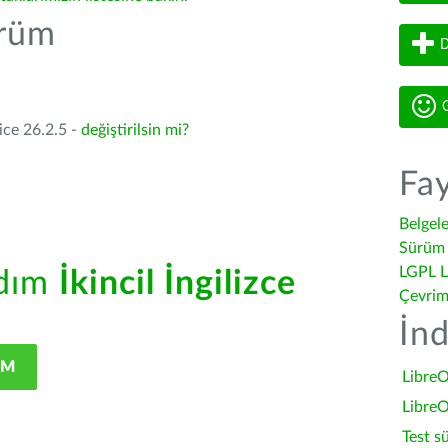
ürüm
D
G
ice 26.2.5 -
değiştirilsin mi?
Fay
Belgel
Sürüm 
LGPL L
rdım
İkincil İngilizce
Çevrim
İnd
IM
LibreO
LibreO
Test s