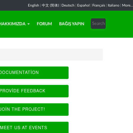
English
|
中文 (简体)
|
Deutsch
|
Español
|
Français
|
Italiano
|
More...
HAKKIMIZDA
FORUM
BAĞIŞ YAPIN
DOCUMENTATION
PROVIDE FEEDBACK
JOIN THE PROJECT!
MEET US AT EVENTS