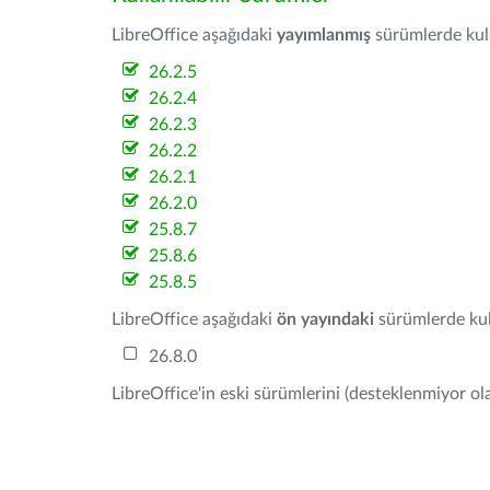
LibreOffice aşağıdaki
yayımlanmış
sürümlerde kulla
26.2.5
26.2.4
26.2.3
26.2.2
26.2.1
26.2.0
25.8.7
25.8.6
25.8.5
LibreOffice aşağıdaki
ön yayındaki
sürümlerde kull
26.8.0
LibreOffice'in eski sürümlerini (desteklenmiyor ola