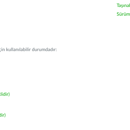
Taşına
Sürüm 
in kullanılabilir durumdadır:
idir)
ir)