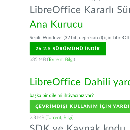
LibreOffice Kararlı S
Ana Kurucu
Seçili: Windows (32 bit, deprecated) için LibreOff
26.2.5 SÜRÜMÜNÜ İNDIR
335 MB (
Torrent
,
Bilgi
)
LibreOffice Dahili ya
başka bir dile mi ihtiyacınız var?
ÇEVRIMDIŞI KULLANIM IÇIN YARD
2.8 MB (
Torrent
,
Bilgi
)
SDK ve Kaynak kodu