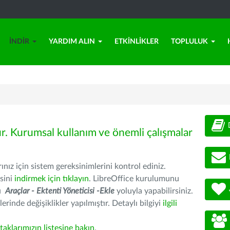
İNDIR
YARDIM ALIN
ETKINLIKLER
TOPLULUK
ür. Kurumsal kullanım ve önemli çalışmalar
nız için sistem gereksinimlerini kontrol ediniz.
sini
indirmek için tıklayın
. LibreOffice kurulumunu
nu
Araçlar - Ektenti Yöneticisi -Ekle
yoluyla yapabilirsiniz.
erinde değişiklikler yapılmıştır. Detaylı bilgiyi
ilgili
rtaklarımızın listesine bakın
.