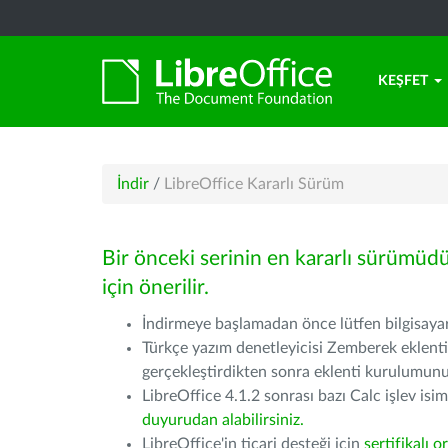
KEŞFET
İndir
/
LibreOffice Kararlı Sürüm
Bir önceki serinin en kararlı sürümüd
için önerilir.
İndirmeye başlamadan önce lütfen bilgisayarı
Türkçe yazım denetleyicisi Zemberek eklenti
gerçekleştirdikten sonra eklenti kurulumu
LibreOffice 4.1.2 sonrası bazı Calc işlev isiml
duyurudan alabilirsiniz.
LibreOffice'in ticari desteği için
sertifikalı o