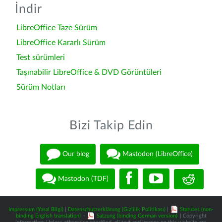
İndir
LibreOffice Taze Sürüm
LibreOffice Kararlı Sürüm
Test sürümleri
Taşınabilir LibreOffice & DVD Görüntüleri
Sürüm Notları
Bizi Takip Edin
Our blog
Mastodon (LibreOffice)
Mastodon (TDF)
Impressum (Yasal Bilgi)
|
Datenschutzerklärung (Gizlilik Politikası)
|
Statutes (non-
binding English translation)
-
Satzung (binding German version)
| Copyright