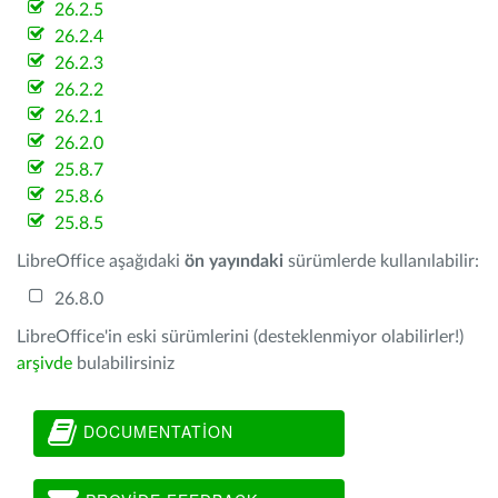
26.2.5
26.2.4
26.2.3
26.2.2
26.2.1
26.2.0
25.8.7
25.8.6
25.8.5
LibreOffice aşağıdaki
ön yayındaki
sürümlerde kullanılabilir:
26.8.0
LibreOffice'in eski sürümlerini (desteklenmiyor olabilirler!)
arşivde
bulabilirsiniz
DOCUMENTATION