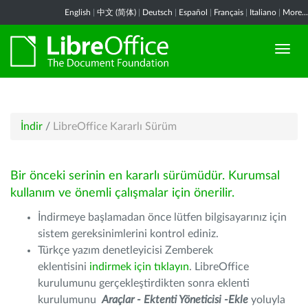
English
|
中文 (简体)
|
Deutsch
|
Español
|
Français
|
Italiano
|
More...
İndir
/
LibreOffice Kararlı Sürüm
Bir önceki serinin en kararlı sürümüdür. Kurumsal
kullanım ve önemli çalışmalar için önerilir.
İndirmeye başlamadan önce lütfen bilgisayarınız için
sistem gereksinimlerini kontrol ediniz.
Türkçe yazım denetleyicisi Zemberek
eklentisini
indirmek için tıklayın
. LibreOffice
kurulumunu gerçekleştirdikten sonra eklenti
kurulumunu
Araçlar - Ektenti Yöneticisi -Ekle
yoluyla