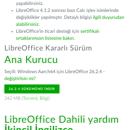
yapabilirsiniz.
LibreOffice 4.1.2 sonrası bazı Calc işlev isimlerinde
değişiklikler yapılmıştır. Detaylı bilgiyi
ilgili duyurudan
alabilirsiniz.
LibreOffice'in ticari desteği için
sertifikalı
ortaklarımızın listesine bakın
.
LibreOffice Kararlı Sürüm
Ana Kurucu
Seçili: Windows Aarch64 için LibreOffice 26.2.4 -
değiştirilsin mi?
26.2.4 SÜRÜMÜNÜ İNDIR
342 MB (
Torrent
,
Bilgi
)
LibreOffice Dahili yardım