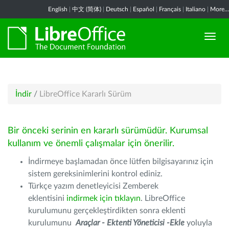
English
|
中文 (简体)
|
Deutsch
|
Español
|
Français
|
Italiano
|
More...
İndir
/
LibreOffice Kararlı Sürüm
Bir önceki serinin en kararlı sürümüdür. Kurumsal
kullanım ve önemli çalışmalar için önerilir.
İndirmeye başlamadan önce lütfen bilgisayarınız için
sistem gereksinimlerini kontrol ediniz.
Türkçe yazım denetleyicisi Zemberek
eklentisini
indirmek için tıklayın
. LibreOffice
kurulumunu gerçekleştirdikten sonra eklenti
kurulumunu
Araçlar - Ektenti Yöneticisi -Ekle
yoluyla