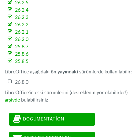
26.2.5
26.2.4
26.2.3
26.2.2
26.2.1
26.2.0
25.8.7
25.8.6
25.8.5
LibreOffice aşağıdaki
ön yayındaki
sürümlerde kullanılabilir:
26.8.0
LibreOffice'in eski sürümlerini (desteklenmiyor olabilirler!)
arşivde
bulabilirsiniz
DOCUMENTATION