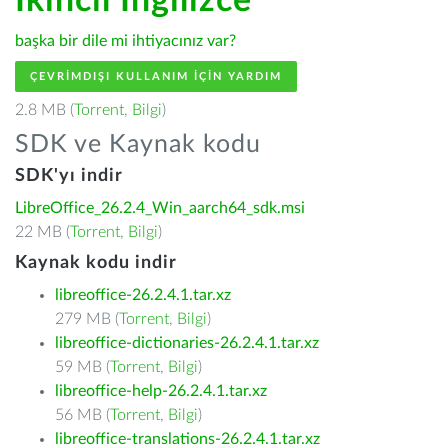
İkincil İngilizce
başka bir dile mi ihtiyacınız var?
ÇEVRIMDIŞI KULLANIM IÇIN YARDIM
2.8 MB (
Torrent
,
Bilgi
)
SDK ve Kaynak kodu
SDK'yı indir
LibreOffice_26.2.4_Win_aarch64_sdk.msi
22 MB (
Torrent
,
Bilgi
)
Kaynak kodu indir
libreoffice-26.2.4.1.tar.xz
279 MB (
Torrent
,
Bilgi
)
libreoffice-dictionaries-26.2.4.1.tar.xz
59 MB (
Torrent
,
Bilgi
)
libreoffice-help-26.2.4.1.tar.xz
56 MB (
Torrent
,
Bilgi
)
libreoffice-translations-26.2.4.1.tar.xz