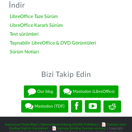
İndir
LibreOffice Taze Sürüm
LibreOffice Kararlı Sürüm
Test sürümleri
Taşınabilir LibreOffice & DVD Görüntüleri
Sürüm Notları
Bizi Takip Edin
Our blog
Mastodon (LibreOffice)
Mastodon (TDF)
Impressum (Yasal Bilgi)
|
Datenschutzerklärung (Gizlilik Politikası)
|
Statutes (non-
binding English translation)
-
Satzung (binding German version)
| Copyright