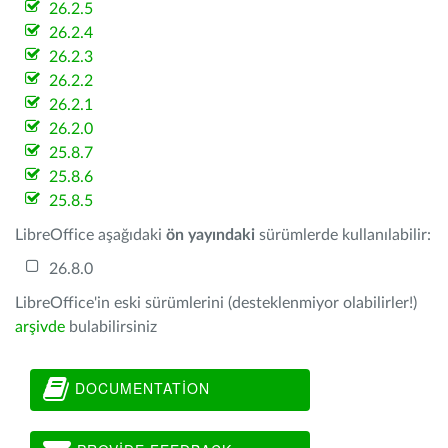
26.2.5
26.2.4
26.2.3
26.2.2
26.2.1
26.2.0
25.8.7
25.8.6
25.8.5
LibreOffice aşağıdaki
ön yayındaki
sürümlerde kullanılabilir:
26.8.0
LibreOffice'in eski sürümlerini (desteklenmiyor olabilirler!)
arşivde
bulabilirsiniz
DOCUMENTATION