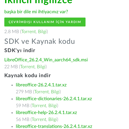
İkincil İngilizce
başka bir dile mi ihtiyacınız var?
ÇEVRIMDIŞI KULLANIM IÇIN YARDIM
2.8 MB (
Torrent
,
Bilgi
)
SDK ve Kaynak kodu
SDK'yı indir
LibreOffice_26.2.4_Win_aarch64_sdk.msi
22 MB (
Torrent
,
Bilgi
)
Kaynak kodu indir
libreoffice-26.2.4.1.tar.xz
279 MB (
Torrent
,
Bilgi
)
libreoffice-dictionaries-26.2.4.1.tar.xz
59 MB (
Torrent
,
Bilgi
)
libreoffice-help-26.2.4.1.tar.xz
56 MB (
Torrent
,
Bilgi
)
libreoffice-translations-26.2.4.1.tar.xz