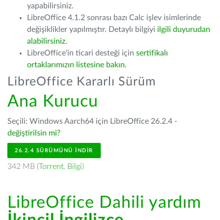
yapabilirsiniz.
LibreOffice 4.1.2 sonrası bazı Calc işlev isimlerinde
değişiklikler yapılmıştır. Detaylı bilgiyi
ilgili duyurudan
alabilirsiniz.
LibreOffice'in ticari desteği için
sertifikalı
ortaklarımızın listesine bakın
.
LibreOffice Kararlı Sürüm
Ana Kurucu
Seçili: Windows Aarch64 için LibreOffice 26.2.4 -
değiştirilsin mi?
26.2.4 SÜRÜMÜNÜ İNDIR
342 MB (
Torrent
,
Bilgi
)
LibreOffice Dahili yardım