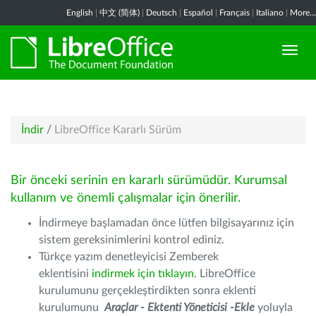
English
|
中文 (简体)
|
Deutsch
|
Español
|
Français
|
Italiano
|
More...
İndir
/
LibreOffice Kararlı Sürüm
Bir önceki serinin en kararlı sürümüdür. Kurumsal
kullanım ve önemli çalışmalar için önerilir.
İndirmeye başlamadan önce lütfen bilgisayarınız için
sistem gereksinimlerini kontrol ediniz.
Türkçe yazım denetleyicisi Zemberek
eklentisini
indirmek için tıklayın
. LibreOffice
kurulumunu gerçekleştirdikten sonra eklenti
kurulumunu
Araçlar - Ektenti Yöneticisi -Ekle
yoluyla