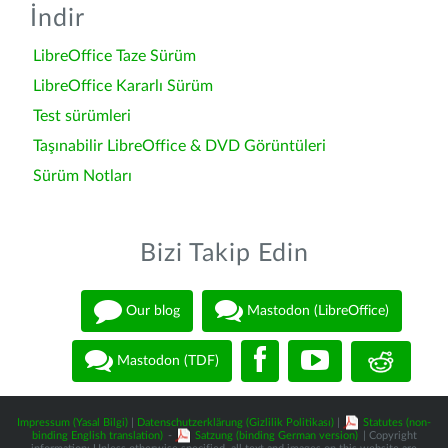
İndir
LibreOffice Taze Sürüm
LibreOffice Kararlı Sürüm
Test sürümleri
Taşınabilir LibreOffice & DVD Görüntüleri
Sürüm Notları
Bizi Takip Edin
Our blog
Mastodon (LibreOffice)
Mastodon (TDF)
Impressum (Yasal Bilgi)
|
Datenschutzerklärung (Gizlilik Politikası)
|
Statutes (non-
binding English translation)
-
Satzung (binding German version)
| Copyright