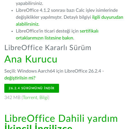
yapabilirsiniz.
LibreOffice 4.1.2 sonrası bazı Calc işlev isimlerinde
değişiklikler yapılmıştır. Detaylı bilgiyi
ilgili duyurudan
alabilirsiniz.
LibreOffice'in ticari desteği için
sertifikalı
ortaklarımızın listesine bakın
.
LibreOffice Kararlı Sürüm
Ana Kurucu
Seçili: Windows Aarch64 için LibreOffice 26.2.4 -
değiştirilsin mi?
26.2.4 SÜRÜMÜNÜ İNDIR
342 MB (
Torrent
,
Bilgi
)
LibreOffice Dahili yardım