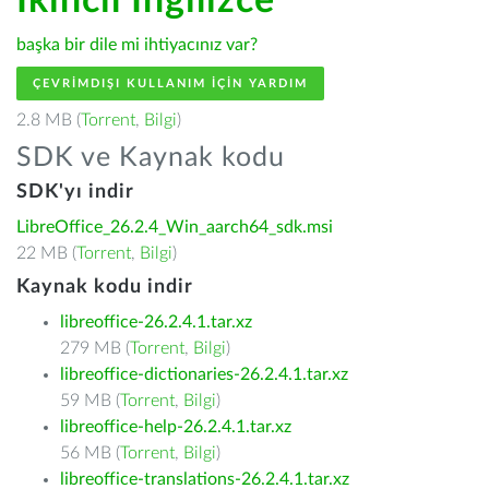
İkincil İngilizce
başka bir dile mi ihtiyacınız var?
ÇEVRIMDIŞI KULLANIM IÇIN YARDIM
2.8 MB (
Torrent
,
Bilgi
)
SDK ve Kaynak kodu
SDK'yı indir
LibreOffice_26.2.4_Win_aarch64_sdk.msi
22 MB (
Torrent
,
Bilgi
)
Kaynak kodu indir
libreoffice-26.2.4.1.tar.xz
279 MB (
Torrent
,
Bilgi
)
libreoffice-dictionaries-26.2.4.1.tar.xz
59 MB (
Torrent
,
Bilgi
)
libreoffice-help-26.2.4.1.tar.xz
56 MB (
Torrent
,
Bilgi
)
libreoffice-translations-26.2.4.1.tar.xz