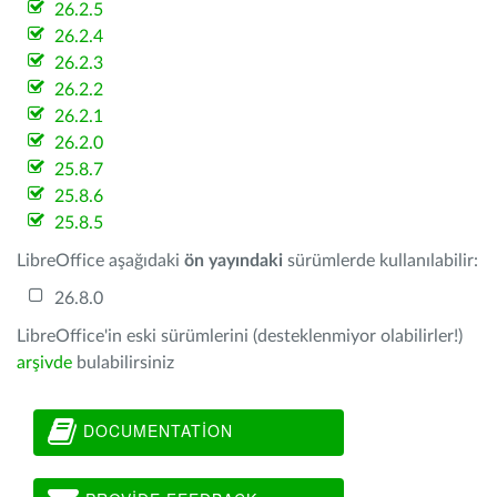
26.2.5
26.2.4
26.2.3
26.2.2
26.2.1
26.2.0
25.8.7
25.8.6
25.8.5
LibreOffice aşağıdaki
ön yayındaki
sürümlerde kullanılabilir:
26.8.0
LibreOffice'in eski sürümlerini (desteklenmiyor olabilirler!)
arşivde
bulabilirsiniz
DOCUMENTATION