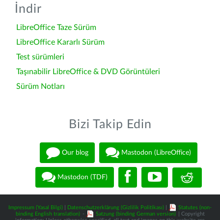
İndir
LibreOffice Taze Sürüm
LibreOffice Kararlı Sürüm
Test sürümleri
Taşınabilir LibreOffice & DVD Görüntüleri
Sürüm Notları
Bizi Takip Edin
Our blog
Mastodon (LibreOffice)
Mastodon (TDF)
Impressum (Yasal Bilgi)
|
Datenschutzerklärung (Gizlilik Politikası)
|
Statutes (non-
binding English translation)
-
Satzung (binding German version)
| Copyright