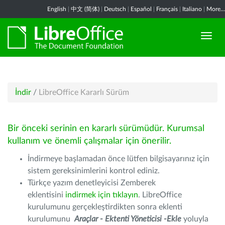
English
|
中文 (简体)
|
Deutsch
|
Español
|
Français
|
Italiano
|
More...
İndir
/
LibreOffice Kararlı Sürüm
Bir önceki serinin en kararlı sürümüdür. Kurumsal
kullanım ve önemli çalışmalar için önerilir.
İndirmeye başlamadan önce lütfen bilgisayarınız için
sistem gereksinimlerini kontrol ediniz.
Türkçe yazım denetleyicisi Zemberek
eklentisini
indirmek için tıklayın
. LibreOffice
kurulumunu gerçekleştirdikten sonra eklenti
kurulumunu
Araçlar - Ektenti Yöneticisi -Ekle
yoluyla