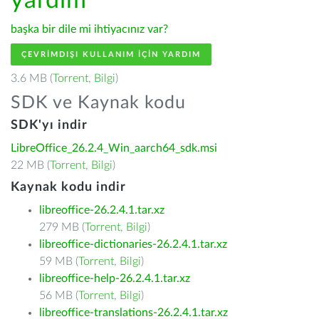
yardım
başka bir dile mi ihtiyacınız var?
ÇEVRIMDIŞI KULLANIM IÇIN YARDIM
3.6 MB (
Torrent
,
Bilgi
)
SDK ve Kaynak kodu
SDK'yı indir
LibreOffice_26.2.4_Win_aarch64_sdk.msi
22 MB (
Torrent
,
Bilgi
)
Kaynak kodu indir
libreoffice-26.2.4.1.tar.xz
279 MB (
Torrent
,
Bilgi
)
libreoffice-dictionaries-26.2.4.1.tar.xz
59 MB (
Torrent
,
Bilgi
)
libreoffice-help-26.2.4.1.tar.xz
56 MB (
Torrent
,
Bilgi
)
libreoffice-translations-26.2.4.1.tar.xz