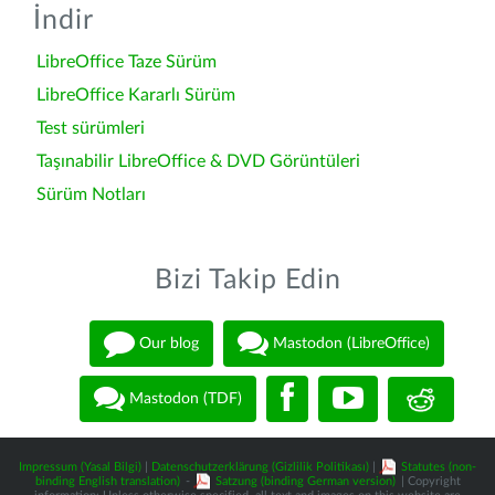
İndir
LibreOffice Taze Sürüm
LibreOffice Kararlı Sürüm
Test sürümleri
Taşınabilir LibreOffice & DVD Görüntüleri
Sürüm Notları
Bizi Takip Edin
Our blog
Mastodon (LibreOffice)
Mastodon (TDF)
Impressum (Yasal Bilgi)
|
Datenschutzerklärung (Gizlilik Politikası)
|
Statutes (non-
binding English translation)
-
Satzung (binding German version)
| Copyright