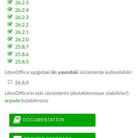
26.2.5
26.2.4
26.2.3
26.2.2
26.2.1
26.2.0
25.8.7
25.8.6
25.8.5
LibreOffice aşağıdaki
ön yayındaki
sürümlerde kullanılabilir:
26.8.0
LibreOffice'in eski sürümlerini (desteklenmiyor olabilirler!)
arşivde
bulabilirsiniz
DOCUMENTATION