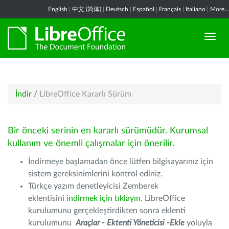
English
|
中文 (简体)
|
Deutsch
|
Español
|
Français
|
Italiano
|
More...
İndir
/
LibreOffice Kararlı Sürüm
Bir önceki serinin en kararlı sürümüdür. Kurumsal
kullanım ve önemli çalışmalar için önerilir.
İndirmeye başlamadan önce lütfen bilgisayarınız için
sistem gereksinimlerini kontrol ediniz.
Türkçe yazım denetleyicisi Zemberek
eklentisini
indirmek için tıklayın
. LibreOffice
kurulumunu gerçekleştirdikten sonra eklenti
kurulumunu
Araçlar - Ektenti Yöneticisi -Ekle
yoluyla