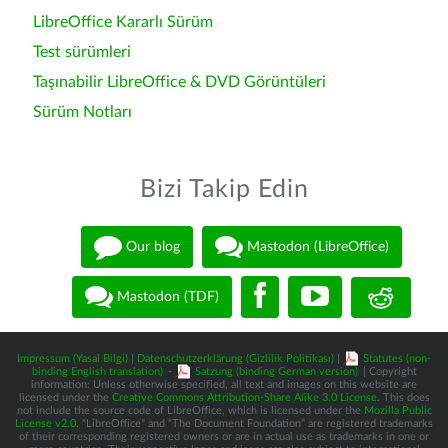
LibreOffice Kararlı Sürüm
Test sürümleri
Taşınabilir LibreOffice & DVD Görüntüleri
Sürüm Notları
Bizi Takip Edin
Our blog
Mastodon (LibreOffice)
Mastodon (TDF)
Impressum (Yasal Bilgi)
|
Datenschutzerklärung (Gizlilik Politikası)
|
Statutes (non-
binding English translation)
-
Satzung (binding German version)
| Copyright
information: Unless otherwise specified, all text and images on this website are
licensed under the
Creative Commons Attribution-Share Alike 3.0 License
. This does
not include the source code of LibreOffice, which is licensed under the
Mozilla Public
License v2.0
. “LibreOffice” and “The Document Foundation” are registered trademarks
of their corresponding registered owners or are in actual use as trademarks in one or