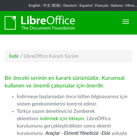
English
|
中文 (简体)
|
Deutsch
|
Español
|
Français
|
Italiano
|
More...
İndir
/
LibreOffice Kararlı Sürüm
Bir önceki serinin en kararlı sürümüdür. Kurumsal
kullanım ve önemli çalışmalar için önerilir.
İndirmeye başlamadan önce lütfen bilgisayarınız için
sistem gereksinimlerini kontrol ediniz.
Türkçe yazım denetleyicisi Zemberek
eklentisini
indirmek için tıklayın
. LibreOffice
kurulumunu gerçekleştirdikten sonra eklenti
kurulumunu
Araçlar - Ektenti Yöneticisi -Ekle
yoluyla