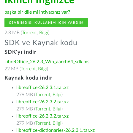
İkincil İngilizce
başka bir dile mi ihtiyacınız var?
ÇEVRIMDIŞI KULLANIM IÇIN YARDIM
2.8 MB (
Torrent
,
Bilgi
)
SDK ve Kaynak kodu
SDK'yı indir
LibreOffice_26.2.3_Win_aarch64_sdk.msi
22 MB (
Torrent
,
Bilgi
)
Kaynak kodu indir
libreoffice-26.2.3.1.tar.xz
279 MB (
Torrent
,
Bilgi
)
libreoffice-26.2.3.2.tar.xz
279 MB (
Torrent
,
Bilgi
)
libreoffice-26.2.3.2.tar.xz
279 MB (
Torrent
,
Bilgi
)
libreoffice-dictionaries-26.2.3.1.tar.xz