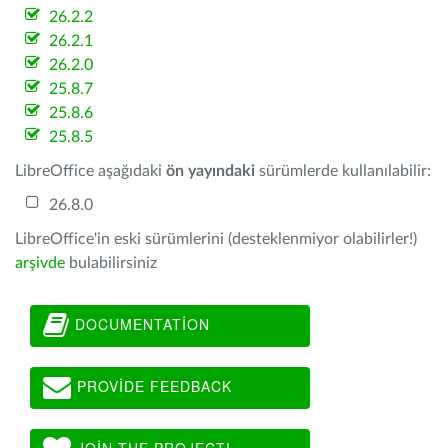
26.2.2
26.2.1
26.2.0
25.8.7
25.8.6
25.8.5
LibreOffice aşağıdaki
ön yayındaki
sürümlerde kullanılabilir:
26.8.0
LibreOffice'in eski sürümlerini (desteklenmiyor olabilirler!)
arşivde
bulabilirsiniz
DOCUMENTATION
PROVIDE FEEDBACK
JOIN THE PROJECT!