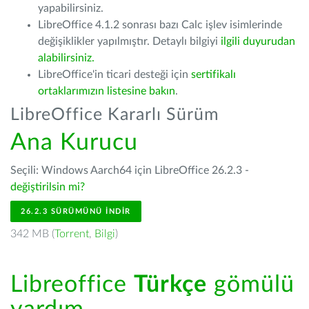
yapabilirsiniz.
LibreOffice 4.1.2 sonrası bazı Calc işlev isimlerinde
değişiklikler yapılmıştır. Detaylı bilgiyi
ilgili duyurudan
alabilirsiniz.
LibreOffice'in ticari desteği için
sertifikalı
ortaklarımızın listesine bakın
.
LibreOffice Kararlı Sürüm
Ana Kurucu
Seçili: Windows Aarch64 için LibreOffice 26.2.3 -
değiştirilsin mi?
26.2.3 SÜRÜMÜNÜ İNDIR
342 MB (
Torrent
,
Bilgi
)
Libreoffice
Türkçe
gömülü