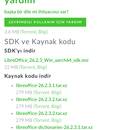
yardım
başka bir dile mi ihtiyacınız var?
ÇEVRIMDIŞI KULLANIM IÇIN YARDIM
3.6 MB (
Torrent
,
Bilgi
)
SDK ve Kaynak kodu
SDK'yı indir
LibreOffice_26.2.3_Win_aarch64_sdk.msi
22 MB (
Torrent
,
Bilgi
)
Kaynak kodu indir
libreoffice-26.2.3.1.tar.xz
279 MB (
Torrent
,
Bilgi
)
libreoffice-26.2.3.2.tar.xz
279 MB (
Torrent
,
Bilgi
)
libreoffice-26.2.3.2.tar.xz
279 MB (
Torrent
,
Bilgi
)
libreoffice-dictionaries-26.2.3.1.tar.xz