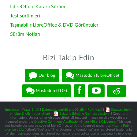
LibreOffice Kararlı Sürüm
Test sürümleri
Taşınabilir LibreOffice & DVD Görüntüleri
Sürüm Notları
Bizi Takip Edin
Our blog
Mastodon (LibreOffice)
Mastodon (TDF)
Impressum (Yasal Bilgi)
|
Datenschutzerklärung (Gizlilik Politikası)
|
Statutes (non-
binding English translation)
-
Satzung (binding German version)
| Copyright
information: Unless otherwise specified, all text and images on this website are
licensed under the
Creative Commons Attribution-Share Alike 3.0 License
. This does
not include the source code of LibreOffice, which is licensed under the
Mozilla Public
License v2.0
. “LibreOffice” and “The Document Foundation” are registered trademarks
of their corresponding registered owners or are in actual use as trademarks in one or