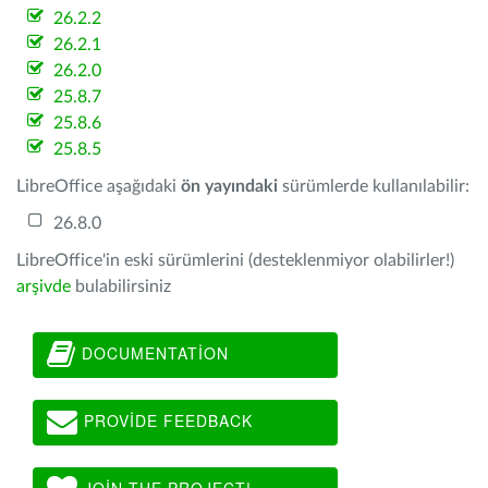
26.2.2
26.2.1
26.2.0
25.8.7
25.8.6
25.8.5
LibreOffice aşağıdaki
ön yayındaki
sürümlerde kullanılabilir:
26.8.0
LibreOffice'in eski sürümlerini (desteklenmiyor olabilirler!)
arşivde
bulabilirsiniz
DOCUMENTATION
PROVIDE FEEDBACK
JOIN THE PROJECT!