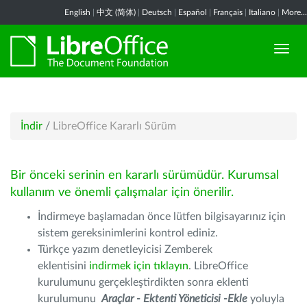
English
|
中文 (简体)
|
Deutsch
|
Español
|
Français
|
Italiano
|
More...
İndir
/
LibreOffice Kararlı Sürüm
Bir önceki serinin en kararlı sürümüdür. Kurumsal
kullanım ve önemli çalışmalar için önerilir.
İndirmeye başlamadan önce lütfen bilgisayarınız için
sistem gereksinimlerini kontrol ediniz.
Türkçe yazım denetleyicisi Zemberek
eklentisini
indirmek için tıklayın
. LibreOffice
kurulumunu gerçekleştirdikten sonra eklenti
kurulumunu
Araçlar - Ektenti Yöneticisi -Ekle
yoluyla