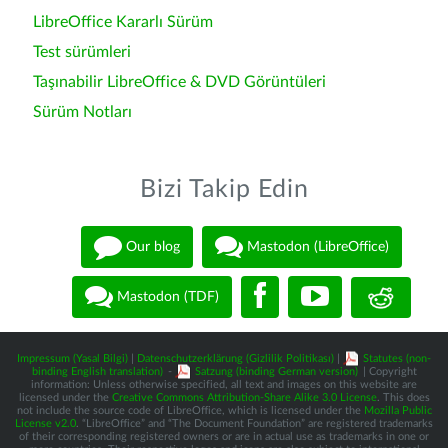
LibreOffice Kararlı Sürüm
Test sürümleri
Taşınabilir LibreOffice & DVD Görüntüleri
Sürüm Notları
Bizi Takip Edin
Our blog
Mastodon (LibreOffice)
Mastodon (TDF)
Impressum (Yasal Bilgi)
|
Datenschutzerklärung (Gizlilik Politikası)
|
Statutes (non-
binding English translation)
-
Satzung (binding German version)
| Copyright
information: Unless otherwise specified, all text and images on this website are
licensed under the
Creative Commons Attribution-Share Alike 3.0 License
. This does
not include the source code of LibreOffice, which is licensed under the
Mozilla Public
License v2.0
. “LibreOffice” and “The Document Foundation” are registered trademarks
of their corresponding registered owners or are in actual use as trademarks in one or