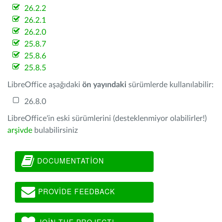
26.2.2
26.2.1
26.2.0
25.8.7
25.8.6
25.8.5
LibreOffice aşağıdaki
ön yayındaki
sürümlerde kullanılabilir:
26.8.0
LibreOffice'in eski sürümlerini (desteklenmiyor olabilirler!)
arşivde
bulabilirsiniz
DOCUMENTATION
PROVIDE FEEDBACK
JOIN THE PROJECT!