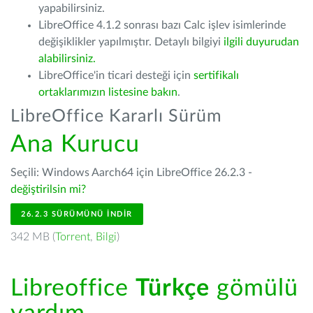
yapabilirsiniz.
LibreOffice 4.1.2 sonrası bazı Calc işlev isimlerinde
değişiklikler yapılmıştır. Detaylı bilgiyi
ilgili duyurudan
alabilirsiniz.
LibreOffice'in ticari desteği için
sertifikalı
ortaklarımızın listesine bakın
.
LibreOffice Kararlı Sürüm
Ana Kurucu
Seçili: Windows Aarch64 için LibreOffice 26.2.3 -
değiştirilsin mi?
26.2.3 SÜRÜMÜNÜ İNDIR
342 MB (
Torrent
,
Bilgi
)
Libreoffice
Türkçe
gömülü