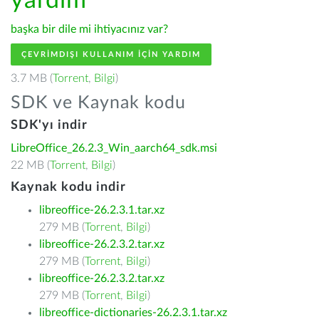
yardım
başka bir dile mi ihtiyacınız var?
ÇEVRIMDIŞI KULLANIM IÇIN YARDIM
3.7 MB (
Torrent
,
Bilgi
)
SDK ve Kaynak kodu
SDK'yı indir
LibreOffice_26.2.3_Win_aarch64_sdk.msi
22 MB (
Torrent
,
Bilgi
)
Kaynak kodu indir
libreoffice-26.2.3.1.tar.xz
279 MB (
Torrent
,
Bilgi
)
libreoffice-26.2.3.2.tar.xz
279 MB (
Torrent
,
Bilgi
)
libreoffice-26.2.3.2.tar.xz
279 MB (
Torrent
,
Bilgi
)
libreoffice-dictionaries-26.2.3.1.tar.xz