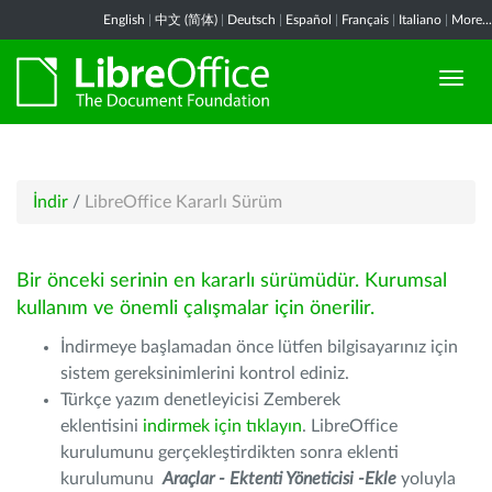
English
|
中文 (简体)
|
Deutsch
|
Español
|
Français
|
Italiano
|
More...
İndir
/
LibreOffice Kararlı Sürüm
Bir önceki serinin en kararlı sürümüdür. Kurumsal
kullanım ve önemli çalışmalar için önerilir.
İndirmeye başlamadan önce lütfen bilgisayarınız için
sistem gereksinimlerini kontrol ediniz.
Türkçe yazım denetleyicisi Zemberek
eklentisini
indirmek için tıklayın
. LibreOffice
kurulumunu gerçekleştirdikten sonra eklenti
kurulumunu
Araçlar - Ektenti Yöneticisi -Ekle
yoluyla