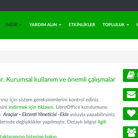
İNDIR
YARDIM ALIN
ETKINLIKLER
TOPLULUK
ür. Kurumsal kullanım ve önemli çalışmalar
nız için sistem gereksinimlerini kontrol ediniz.
sini
indirmek için tıklayın
. LibreOffice kurulumunu
nu
Araçlar - Ektenti Yöneticisi -Ekle
yoluyla yapabilirsiniz.
erinde değişiklikler yapılmıştır. Detaylı bilgiyi
ilgili
rtaklarımızın listesine bakın
.