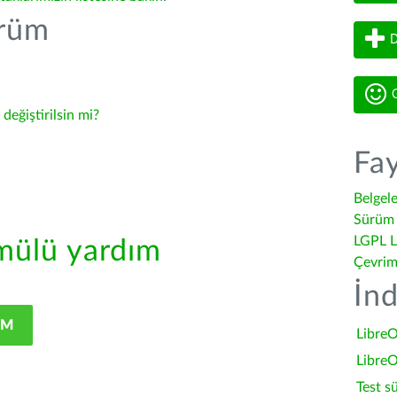
ürüm
D
G
-
değiştirilsin mi?
Fay
Belgel
Sürüm 
LGPL L
ülü yardım
Çevrim
İnd
IM
LibreO
LibreO
Test s