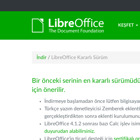
KEŞFET
İndir
/
LibreOffice Kararlı Sürüm
Bir önceki serinin en kararlı sürümüd
için önerilir.
İndirmeye başlamadan önce lütfen bilgisayarı
Türkçe yazım denetleyicisi Zemberek eklenti
gerçekleştirdikten sonra eklenti kurulumu
LibreOffice 4.1.2 sonrası bazı Calc işlev isiml
duyurudan alabilirsiniz.
LibreOffice'in ticari desteği için
sertifikalı o