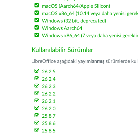
macOS (Aarch64/Apple Silicon)
macOS x86_64 (10.14 veya daha yenisi gerekl
Windows (32 bit, deprecated)
Windows Aarch64
Windows x86_64 (7 veya daha yenisi gereklid
Kullanılabilir Sürümler
LibreOffice aşağıdaki
yayımlanmış
sürümlerde kulla
26.2.5
26.2.4
26.2.3
26.2.2
26.2.1
26.2.0
25.8.7
25.8.6
25.8.5