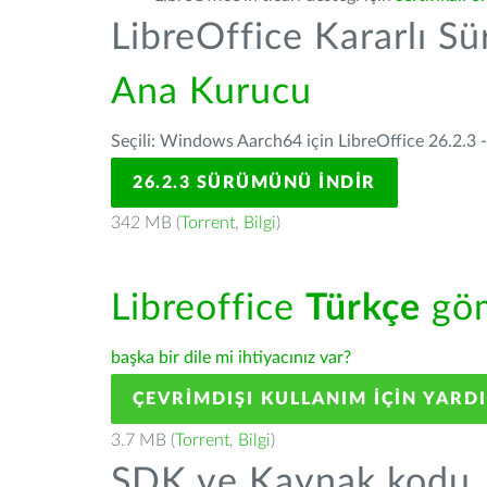
LibreOffice Kararlı S
Ana Kurucu
Seçili: Windows Aarch64 için LibreOffice 26.2.3 
26.2.3 SÜRÜMÜNÜ İNDIR
342 MB (
Torrent
,
Bilgi
)
Libreoffice
Türkçe
göm
başka bir dile mi ihtiyacınız var?
ÇEVRIMDIŞI KULLANIM IÇIN YARD
3.7 MB (
Torrent
,
Bilgi
)
SDK ve Kaynak kodu