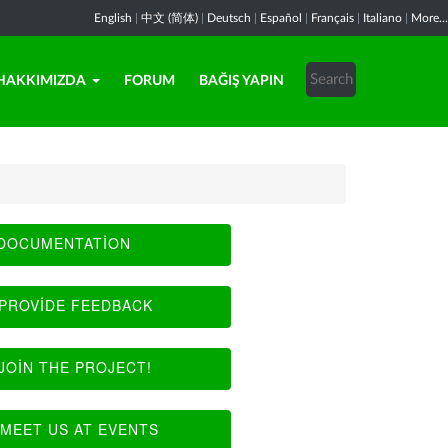
English
|
中文 (简体)
|
Deutsch
|
Español
|
Français
|
Italiano
|
More...
HAKKIMIZDA
FORUM
BAĞIŞ YAPIN
DOCUMENTATION
PROVIDE FEEDBACK
JOIN THE PROJECT!
MEET US AT EVENTS