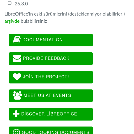
26.8.0
LibreOffice'in eski sürümlerini (desteklenmiyor olabilirler!)
arşivde
bulabilirsiniz
DOCUMENTATION
PROVIDE FEEDBACK
JOIN THE PROJECT!
MEET US AT EVENTS
DISCOVER LIBREOFFICE
GOOD LOOKING DOCUMENTS