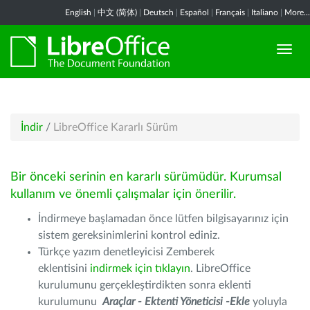
English
|
中文 (简体)
|
Deutsch
|
Español
|
Français
|
Italiano
|
More...
İndir
/
LibreOffice Kararlı Sürüm
Bir önceki serinin en kararlı sürümüdür. Kurumsal
kullanım ve önemli çalışmalar için önerilir.
İndirmeye başlamadan önce lütfen bilgisayarınız için
sistem gereksinimlerini kontrol ediniz.
Türkçe yazım denetleyicisi Zemberek
eklentisini
indirmek için tıklayın
. LibreOffice
kurulumunu gerçekleştirdikten sonra eklenti
kurulumunu
Araçlar - Ektenti Yöneticisi -Ekle
yoluyla