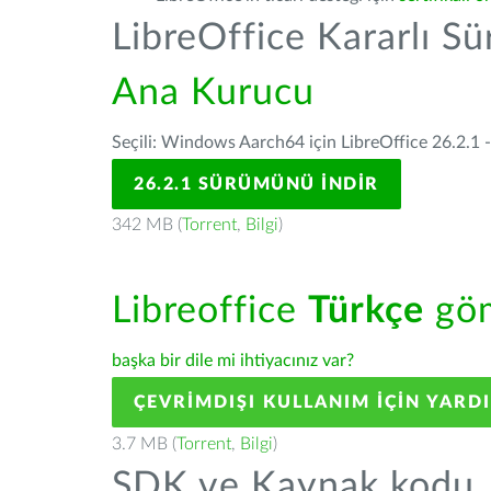
LibreOffice Kararlı S
Ana Kurucu
Seçili: Windows Aarch64 için LibreOffice 26.2.1 
26.2.1 SÜRÜMÜNÜ İNDIR
342 MB (
Torrent
,
Bilgi
)
Libreoffice
Türkçe
göm
başka bir dile mi ihtiyacınız var?
ÇEVRIMDIŞI KULLANIM IÇIN YARD
3.7 MB (
Torrent
,
Bilgi
)
SDK ve Kaynak kodu