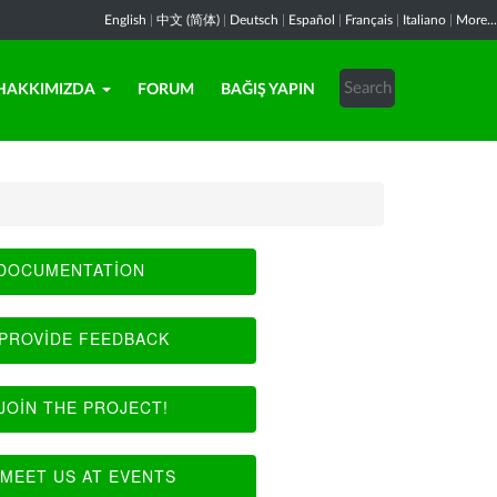
English
|
中文 (简体)
|
Deutsch
|
Español
|
Français
|
Italiano
|
More...
HAKKIMIZDA
FORUM
BAĞIŞ YAPIN
DOCUMENTATION
PROVIDE FEEDBACK
JOIN THE PROJECT!
MEET US AT EVENTS