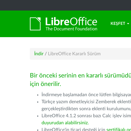
KEŞFET
İndir
/
LibreOffice Kararlı Sürüm
Bir önceki serinin en kararlı sürümüd
için önerilir.
İndirmeye başlamadan önce lütfen bilgisayarı
Türkçe yazım denetleyicisi Zemberek eklenti
gerçekleştirdikten sonra eklenti kurulumu
LibreOffice 4.1.2 sonrası bazı Calc işlev isiml
duyurudan alabilirsiniz.
LibreOffice'in ticari desteği için
sertifikalı o