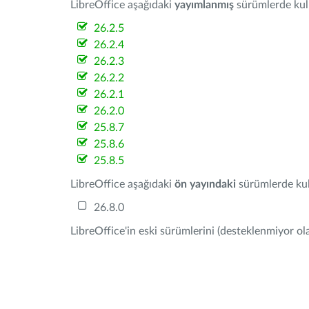
LibreOffice aşağıdaki
yayımlanmış
sürümlerde kulla
26.2.5
26.2.4
26.2.3
26.2.2
26.2.1
26.2.0
25.8.7
25.8.6
25.8.5
LibreOffice aşağıdaki
ön yayındaki
sürümlerde kull
26.8.0
LibreOffice'in eski sürümlerini (desteklenmiyor ola