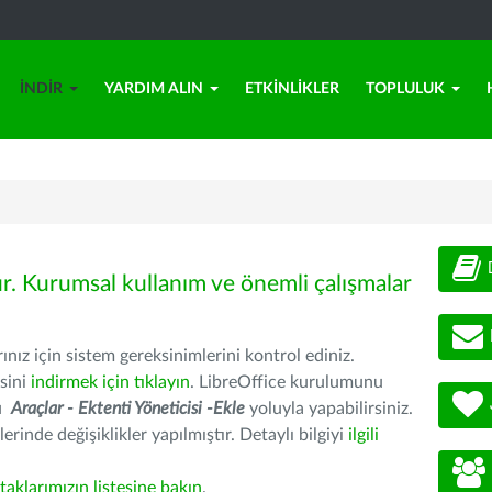
İNDIR
YARDIM ALIN
ETKINLIKLER
TOPLULUK
ür. Kurumsal kullanım ve önemli çalışmalar
nız için sistem gereksinimlerini kontrol ediniz.
sini
indirmek için tıklayın
. LibreOffice kurulumunu
nu
Araçlar - Ektenti Yöneticisi -Ekle
yoluyla yapabilirsiniz.
erinde değişiklikler yapılmıştır. Detaylı bilgiyi
ilgili
rtaklarımızın listesine bakın
.