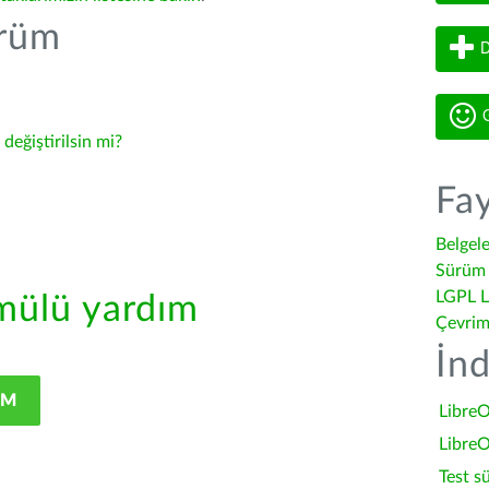
ürüm
D
G
-
değiştirilsin mi?
Fay
Belgel
Sürüm 
LGPL L
ülü yardım
Çevrim
İnd
IM
LibreO
LibreO
Test s