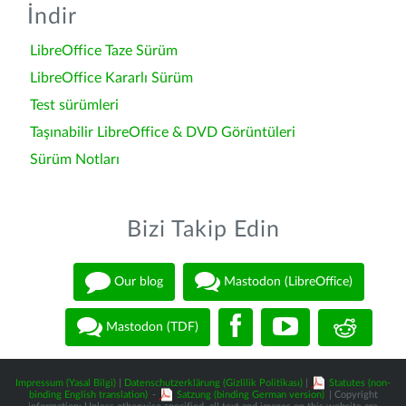
İndir
LibreOffice Taze Sürüm
LibreOffice Kararlı Sürüm
Test sürümleri
Taşınabilir LibreOffice & DVD Görüntüleri
Sürüm Notları
Bizi Takip Edin
Our blog
Mastodon (LibreOffice)
Mastodon (TDF)
Impressum (Yasal Bilgi)
|
Datenschutzerklärung (Gizlilik Politikası)
|
Statutes (non-
binding English translation)
-
Satzung (binding German version)
| Copyright