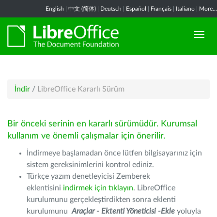
English
|
中文 (简体)
|
Deutsch
|
Español
|
Français
|
Italiano
|
More...
İndir
/
LibreOffice Kararlı Sürüm
Bir önceki serinin en kararlı sürümüdür. Kurumsal
kullanım ve önemli çalışmalar için önerilir.
İndirmeye başlamadan önce lütfen bilgisayarınız için
sistem gereksinimlerini kontrol ediniz.
Türkçe yazım denetleyicisi Zemberek
eklentisini
indirmek için tıklayın
. LibreOffice
kurulumunu gerçekleştirdikten sonra eklenti
kurulumunu
Araçlar - Ektenti Yöneticisi -Ekle
yoluyla