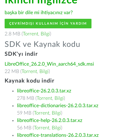
İkincil İngilizce
başka bir dile mi ihtiyacınız var?
ÇEVRIMDIŞI KULLANIM IÇIN YARDIM
2.8 MB (
Torrent
,
Bilgi
)
SDK ve Kaynak kodu
SDK'yı indir
LibreOffice_26.2.0_Win_aarch64_sdk.msi
22 MB (
Torrent
,
Bilgi
)
Kaynak kodu indir
libreoffice-26.2.0.3.tar.xz
278 MB (
Torrent
,
Bilgi
)
libreoffice-dictionaries-26.2.0.3.tar.xz
59 MB (
Torrent
,
Bilgi
)
libreoffice-help-26.2.0.3.tar.xz
56 MB (
Torrent
,
Bilgi
)
libreoffice-translations-26.2.0.3.tar.xz