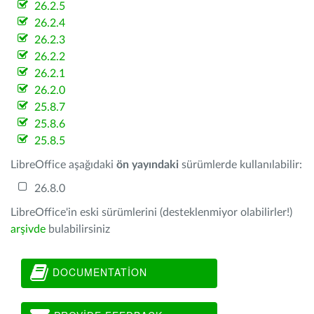
26.2.5
26.2.4
26.2.3
26.2.2
26.2.1
26.2.0
25.8.7
25.8.6
25.8.5
LibreOffice aşağıdaki
ön yayındaki
sürümlerde kullanılabilir:
26.8.0
LibreOffice'in eski sürümlerini (desteklenmiyor olabilirler!)
arşivde
bulabilirsiniz
DOCUMENTATION