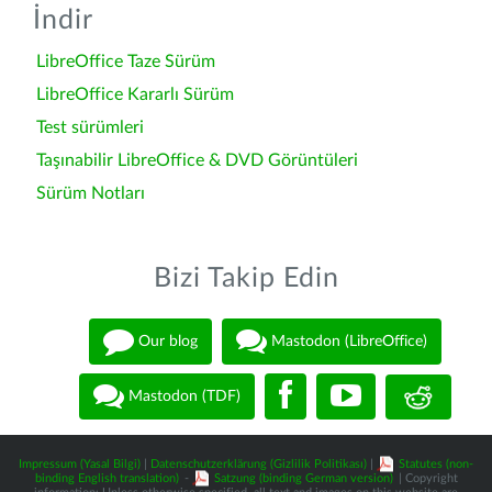
İndir
LibreOffice Taze Sürüm
LibreOffice Kararlı Sürüm
Test sürümleri
Taşınabilir LibreOffice & DVD Görüntüleri
Sürüm Notları
Bizi Takip Edin
Our blog
Mastodon (LibreOffice)
Mastodon (TDF)
Impressum (Yasal Bilgi)
|
Datenschutzerklärung (Gizlilik Politikası)
|
Statutes (non-
binding English translation)
-
Satzung (binding German version)
| Copyright