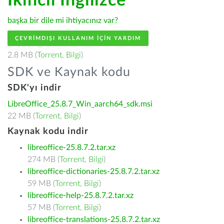
İkincil İngilizce
başka bir dile mi ihtiyacınız var?
ÇEVRIMDIŞI KULLANIM IÇIN YARDIM
2.8 MB (
Torrent
,
Bilgi
)
SDK ve Kaynak kodu
SDK'yı indir
LibreOffice_25.8.7_Win_aarch64_sdk.msi
22 MB (
Torrent
,
Bilgi
)
Kaynak kodu indir
libreoffice-25.8.7.2.tar.xz
274 MB (
Torrent
,
Bilgi
)
libreoffice-dictionaries-25.8.7.2.tar.xz
59 MB (
Torrent
,
Bilgi
)
libreoffice-help-25.8.7.2.tar.xz
57 MB (
Torrent
,
Bilgi
)
libreoffice-translations-25.8.7.2.tar.xz