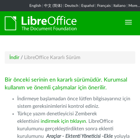
English
|
中文 (简体)
|
Deutsch
|
Español
|
Français
|
Italiano
|
More...
İndir
/
LibreOffice Kararlı Sürüm
Bir önceki serinin en kararlı sürümüdür. Kurumsal
kullanım ve önemli çalışmalar için önerilir.
İndirmeye başlamadan önce lütfen bilgisayarınız için
sistem gereksinimlerini kontrol ediniz.
Türkçe yazım denetleyicisi Zemberek
eklentisini
indirmek için tıklayın
. LibreOffice
kurulumunu gerçekleştirdikten sonra eklenti
kurulumunu
Araçlar - Ektenti Yöneticisi -Ekle
yoluyla