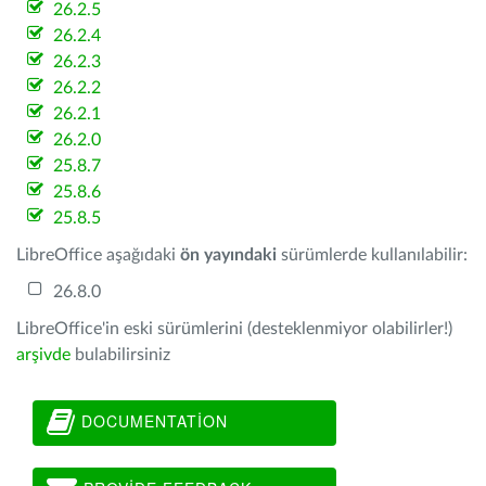
26.2.5
26.2.4
26.2.3
26.2.2
26.2.1
26.2.0
25.8.7
25.8.6
25.8.5
LibreOffice aşağıdaki
ön yayındaki
sürümlerde kullanılabilir:
26.8.0
LibreOffice'in eski sürümlerini (desteklenmiyor olabilirler!)
arşivde
bulabilirsiniz
DOCUMENTATION