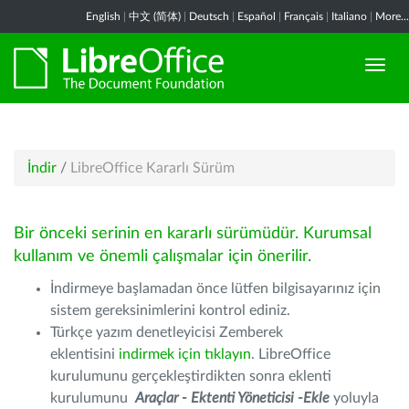
English
|
中文 (简体)
|
Deutsch
|
Español
|
Français
|
Italiano
|
More...
İndir
/
LibreOffice Kararlı Sürüm
Bir önceki serinin en kararlı sürümüdür. Kurumsal
kullanım ve önemli çalışmalar için önerilir.
İndirmeye başlamadan önce lütfen bilgisayarınız için
sistem gereksinimlerini kontrol ediniz.
Türkçe yazım denetleyicisi Zemberek
eklentisini
indirmek için tıklayın
. LibreOffice
kurulumunu gerçekleştirdikten sonra eklenti
kurulumunu
Araçlar - Ektenti Yöneticisi -Ekle
yoluyla