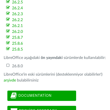
26.2.5
26.2.4
26.2.3
26.2.2
26.2.1
26.2.0
25.8.7
25.8.6
25.8.5
LibreOffice aşağıdaki
ön yayındaki
sürümlerde kullanılabilir:
26.8.0
LibreOffice'in eski sürümlerini (desteklenmiyor olabilirler!)
arşivde
bulabilirsiniz
DOCUMENTATION