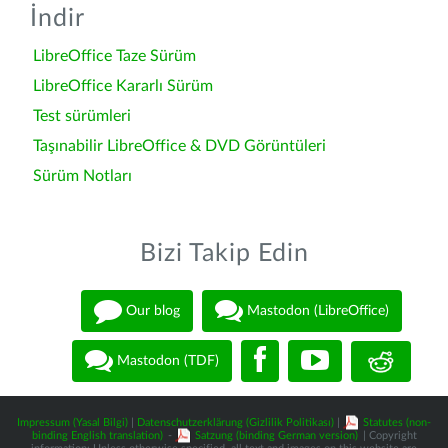
İndir
LibreOffice Taze Sürüm
LibreOffice Kararlı Sürüm
Test sürümleri
Taşınabilir LibreOffice & DVD Görüntüleri
Sürüm Notları
Bizi Takip Edin
Our blog
Mastodon (LibreOffice)
Mastodon (TDF)
Impressum (Yasal Bilgi)
|
Datenschutzerklärung (Gizlilik Politikası)
|
Statutes (non-
binding English translation)
-
Satzung (binding German version)
| Copyright