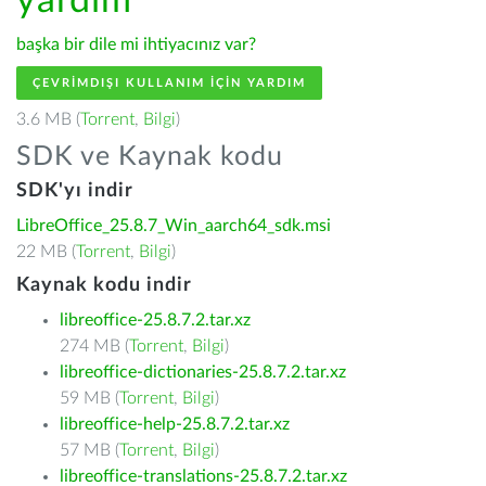
yardım
başka bir dile mi ihtiyacınız var?
ÇEVRIMDIŞI KULLANIM IÇIN YARDIM
3.6 MB (
Torrent
,
Bilgi
)
SDK ve Kaynak kodu
SDK'yı indir
LibreOffice_25.8.7_Win_aarch64_sdk.msi
22 MB (
Torrent
,
Bilgi
)
Kaynak kodu indir
libreoffice-25.8.7.2.tar.xz
274 MB (
Torrent
,
Bilgi
)
libreoffice-dictionaries-25.8.7.2.tar.xz
59 MB (
Torrent
,
Bilgi
)
libreoffice-help-25.8.7.2.tar.xz
57 MB (
Torrent
,
Bilgi
)
libreoffice-translations-25.8.7.2.tar.xz