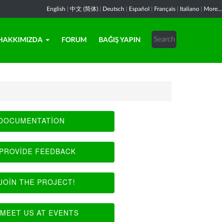
English
|
中文 (简体)
|
Deutsch
|
Español
|
Français
|
Italiano
|
More...
HAKKIMIZDA
FORUM
BAĞIŞ YAPIN
DOCUMENTATION
PROVIDE FEEDBACK
JOIN THE PROJECT!
MEET US AT EVENTS