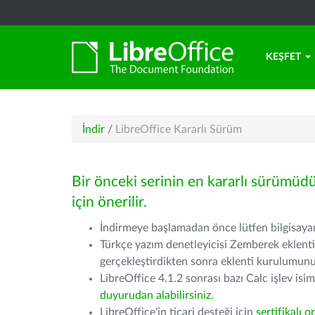
KEŞFET
İndir
/
LibreOffice Kararlı Sürüm
Bir önceki serinin en kararlı sürümüd
için önerilir.
İndirmeye başlamadan önce lütfen bilgisayarı
Türkçe yazım denetleyicisi Zemberek eklenti
gerçekleştirdikten sonra eklenti kurulumu
LibreOffice 4.1.2 sonrası bazı Calc işlev isiml
duyurudan alabilirsiniz.
LibreOffice'in ticari desteği için
sertifikalı o