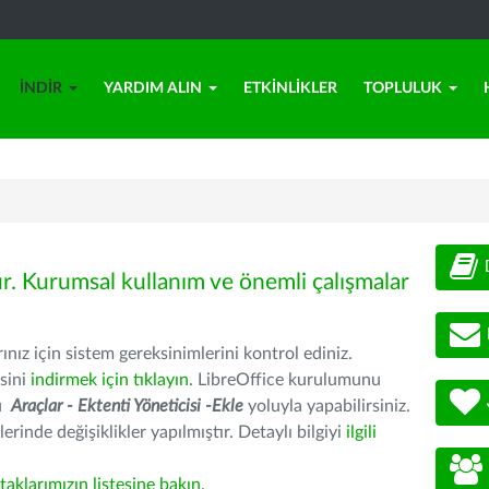
İNDIR
YARDIM ALIN
ETKINLIKLER
TOPLULUK
ür. Kurumsal kullanım ve önemli çalışmalar
nız için sistem gereksinimlerini kontrol ediniz.
sini
indirmek için tıklayın
. LibreOffice kurulumunu
nu
Araçlar - Ektenti Yöneticisi -Ekle
yoluyla yapabilirsiniz.
erinde değişiklikler yapılmıştır. Detaylı bilgiyi
ilgili
rtaklarımızın listesine bakın
.