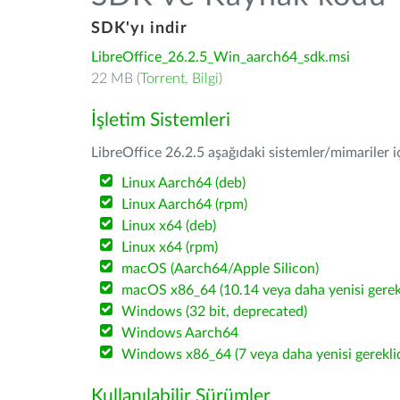
SDK'yı indir
LibreOffice_26.2.5_Win_aarch64_sdk.msi
22 MB (
Torrent
,
Bilgi
)
İşletim Sistemleri
LibreOffice 26.2.5 aşağıdaki sistemler/mimariler iç
Linux Aarch64 (deb)
Linux Aarch64 (rpm)
Linux x64 (deb)
Linux x64 (rpm)
macOS (Aarch64/Apple Silicon)
macOS x86_64 (10.14 veya daha yenisi gerekl
Windows (32 bit, deprecated)
Windows Aarch64
Windows x86_64 (7 veya daha yenisi gereklid
Kullanılabilir Sürümler