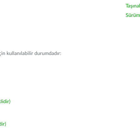
Taşına
Sürüm 
in kullanılabilir durumdadır:
idir)
ir)