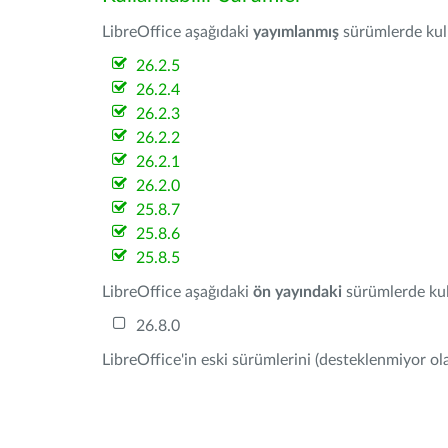
LibreOffice aşağıdaki
yayımlanmış
sürümlerde kulla
26.2.5
26.2.4
26.2.3
26.2.2
26.2.1
26.2.0
25.8.7
25.8.6
25.8.5
LibreOffice aşağıdaki
ön yayındaki
sürümlerde kull
26.8.0
LibreOffice'in eski sürümlerini (desteklenmiyor ola