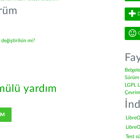
ürüm
D
G
-
değiştirilsin mi?
Fay
Belgel
Sürüm 
LGPL L
ülü yardım
Çevrim
İnd
IM
LibreO
LibreO
Test s