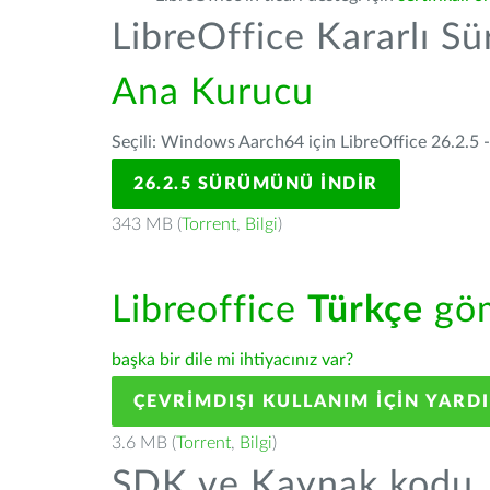
LibreOffice Kararlı S
Ana Kurucu
Seçili: Windows Aarch64 için LibreOffice 26.2.5 
26.2.5 SÜRÜMÜNÜ İNDIR
343 MB (
Torrent
,
Bilgi
)
Libreoffice
Türkçe
göm
başka bir dile mi ihtiyacınız var?
ÇEVRIMDIŞI KULLANIM IÇIN YARD
3.6 MB (
Torrent
,
Bilgi
)
SDK ve Kaynak kodu