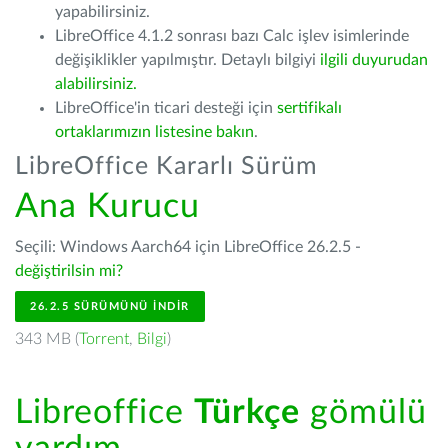
yapabilirsiniz.
LibreOffice 4.1.2 sonrası bazı Calc işlev isimlerinde
değişiklikler yapılmıştır. Detaylı bilgiyi
ilgili duyurudan
alabilirsiniz.
LibreOffice'in ticari desteği için
sertifikalı
ortaklarımızın listesine bakın
.
LibreOffice Kararlı Sürüm
Ana Kurucu
Seçili: Windows Aarch64 için LibreOffice 26.2.5 -
değiştirilsin mi?
26.2.5 SÜRÜMÜNÜ İNDIR
343 MB (
Torrent
,
Bilgi
)
Libreoffice
Türkçe
gömülü