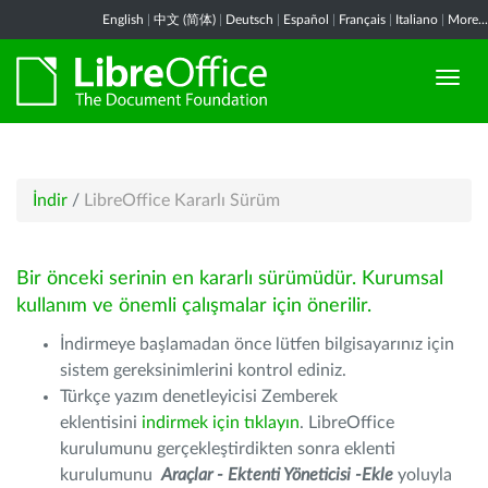
English
|
中文 (简体)
|
Deutsch
|
Español
|
Français
|
Italiano
|
More...
İndir
/
LibreOffice Kararlı Sürüm
Bir önceki serinin en kararlı sürümüdür. Kurumsal
kullanım ve önemli çalışmalar için önerilir.
İndirmeye başlamadan önce lütfen bilgisayarınız için
sistem gereksinimlerini kontrol ediniz.
Türkçe yazım denetleyicisi Zemberek
eklentisini
indirmek için tıklayın
. LibreOffice
kurulumunu gerçekleştirdikten sonra eklenti
kurulumunu
Araçlar - Ektenti Yöneticisi -Ekle
yoluyla