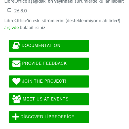
LibreOffice aşağıdaki
ön yayındaki
sürümlerde kullanılabilir:
26.8.0
LibreOffice'in eski sürümlerini (desteklenmiyor olabilirler!)
arşivde
bulabilirsiniz
DOCUMENTATION
PROVIDE FEEDBACK
JOIN THE PROJECT!
MEET US AT EVENTS
DISCOVER LIBREOFFICE