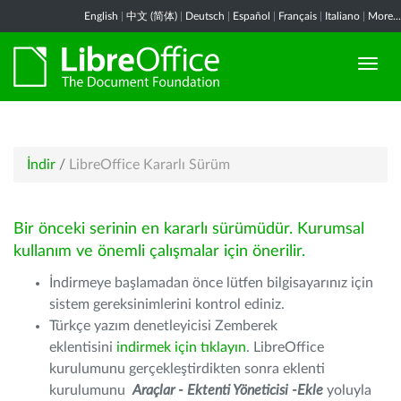
English
|
中文 (简体)
|
Deutsch
|
Español
|
Français
|
Italiano
|
More...
İndir
/
LibreOffice Kararlı Sürüm
Bir önceki serinin en kararlı sürümüdür. Kurumsal
kullanım ve önemli çalışmalar için önerilir.
İndirmeye başlamadan önce lütfen bilgisayarınız için
sistem gereksinimlerini kontrol ediniz.
Türkçe yazım denetleyicisi Zemberek
eklentisini
indirmek için tıklayın
. LibreOffice
kurulumunu gerçekleştirdikten sonra eklenti
kurulumunu
Araçlar - Ektenti Yöneticisi -Ekle
yoluyla