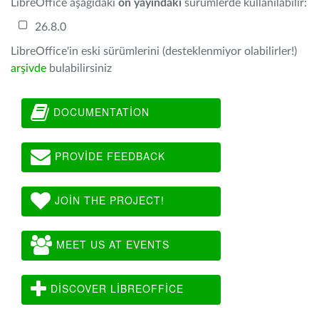
LibreOffice aşağıdaki
ön yayındaki
sürümlerde kullanılabilir:
26.8.0
LibreOffice'in eski sürümlerini (desteklenmiyor olabilirler!)
arşivde
bulabilirsiniz
DOCUMENTATION
PROVIDE FEEDBACK
JOIN THE PROJECT!
MEET US AT EVENTS
DISCOVER LIBREOFFICE