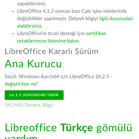
yapabilirsiniz.
LibreOffice 4.1.2 sonrası bazı Calc işlev isimlerinde
değişiklikler yapılmıştır. Detaylı bilgiyi
ilgili duyurudan
alabilirsiniz.
LibreOffice'in ticari desteği için
sertifikalı
ortaklarımızın listesine bakın
.
LibreOffice Kararlı Sürüm
Ana Kurucu
Seçili: Windows Aarch64 için LibreOffice 26.2.5 -
değiştirilsin mi?
26.2.5 SÜRÜMÜNÜ İNDIR
343 MB (
Torrent
,
Bilgi
)
Libreoffice
Türkçe
gömülü