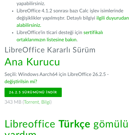
yapabilirsiniz.
LibreOffice 4.1.2 sonrası bazı Calc işlev isimlerinde
değişiklikler yapılmıştır. Detaylı bilgiyi
ilgili duyurudan
alabilirsiniz.
LibreOffice'in ticari desteği için
sertifikalı
ortaklarımızın listesine bakın
.
LibreOffice Kararlı Sürüm
Ana Kurucu
Seçili: Windows Aarch64 için LibreOffice 26.2.5 -
değiştirilsin mi?
26.2.5 SÜRÜMÜNÜ İNDIR
343 MB (
Torrent
,
Bilgi
)
Libreoffice
Türkçe
gömülü