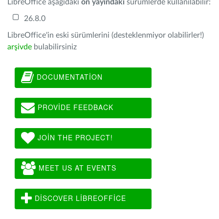
LibreOffice aşağıdaki
ön yayındaki
sürümlerde kullanılabilir:
26.8.0
LibreOffice'in eski sürümlerini (desteklenmiyor olabilirler!)
arşivde
bulabilirsiniz
DOCUMENTATION
PROVIDE FEEDBACK
JOIN THE PROJECT!
MEET US AT EVENTS
DISCOVER LIBREOFFICE