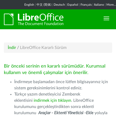
English
|
中文 (简体)
|
Deutsch
|
Español
|
Français
|
Italiano
|
More...
İndir
/
LibreOffice Kararlı Sürüm
Bir önceki serinin en kararlı sürümüdür. Kurumsal
kullanım ve önemli çalışmalar için önerilir.
İndirmeye başlamadan önce lütfen bilgisayarınız için
sistem gereksinimlerini kontrol ediniz.
Türkçe yazım denetleyicisi Zemberek
eklentisini
indirmek için tıklayın
. LibreOffice
kurulumunu gerçekleştirdikten sonra eklenti
kurulumunu
Araçlar - Ektenti Yöneticisi -Ekle
yoluyla