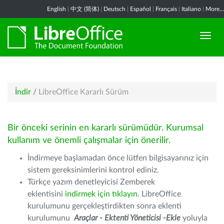
English
|
中文 (简体)
|
Deutsch
|
Español
|
Français
|
Italiano
|
More...
İndir
/
LibreOffice Kararlı Sürüm
Bir önceki serinin en kararlı sürümüdür. Kurumsal
kullanım ve önemli çalışmalar için önerilir.
İndirmeye başlamadan önce lütfen bilgisayarınız için
sistem gereksinimlerini kontrol ediniz.
Türkçe yazım denetleyicisi Zemberek
eklentisini
indirmek için tıklayın
. LibreOffice
kurulumunu gerçekleştirdikten sonra eklenti
kurulumunu
Araçlar - Ektenti Yöneticisi -Ekle
yoluyla