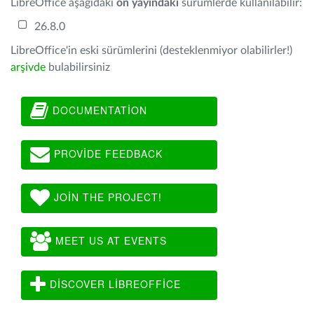
LibreOffice aşağıdaki
ön yayındaki
sürümlerde kullanılabilir:
26.8.0
LibreOffice'in eski sürümlerini (desteklenmiyor olabilirler!)
arşivde
bulabilirsiniz
DOCUMENTATION
PROVIDE FEEDBACK
JOIN THE PROJECT!
MEET US AT EVENTS
DISCOVER LIBREOFFICE