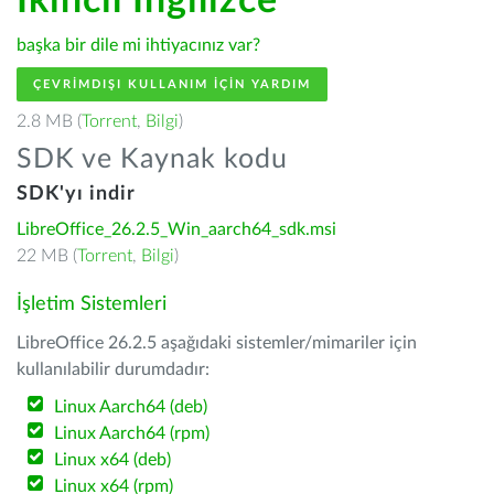
İkincil İngilizce
başka bir dile mi ihtiyacınız var?
ÇEVRIMDIŞI KULLANIM IÇIN YARDIM
2.8 MB (
Torrent
,
Bilgi
)
SDK ve Kaynak kodu
SDK'yı indir
LibreOffice_26.2.5_Win_aarch64_sdk.msi
22 MB (
Torrent
,
Bilgi
)
İşletim Sistemleri
LibreOffice 26.2.5 aşağıdaki sistemler/mimariler için
kullanılabilir durumdadır:
Linux Aarch64 (deb)
Linux Aarch64 (rpm)
Linux x64 (deb)
Linux x64 (rpm)