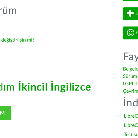
ürüm
D
G
-
değiştirilsin mi?
Fay
Belgel
Sürüm 
LGPL L
rdım
İkincil İngilizce
Çevrim
İnd
IM
LibreO
LibreO
Test s