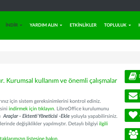
İNDIR
YARDIM ALIN
ETKINLIKLER
TOPLULUK
ür. Kurumsal kullanım ve önemli çalışmalar
nız için sistem gereksinimlerini kontrol ediniz.
sini
indirmek için tıklayın
. LibreOffice kurulumunu
nu
Araçlar - Ektenti Yöneticisi -Ekle
yoluyla yapabilirsiniz.
erinde değişiklikler yapılmıştır. Detaylı bilgiyi
ilgili
rtaklarımızın listesine bakın
.