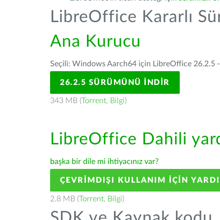
LibreOffice Kararlı S
Ana Kurucu
Seçili: Windows Aarch64 için LibreOffice 26.2.5 
26.2.5 SÜRÜMÜNÜ İNDIR
343 MB (
Torrent
,
Bilgi
)
LibreOffice Dahili ya
başka bir dile mi ihtiyacınız var?
ÇEVRIMDIŞI KULLANIM IÇIN YARD
2.8 MB (
Torrent
,
Bilgi
)
SDK ve Kaynak kodu