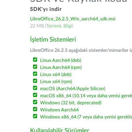
SDK'yı indir
LibreOffice_26.2.5_Win_aarch64_sdk.msi
22 MB (
Torrent
,
Bilgi
)
İşletim Sistemleri
LibreOffice 26.2.5 aşağıdaki sistemler/mimariler iç
Linux Aarch64 (deb)
Linux Aarch64 (rpm)
Linux x64 (deb)
Linux x64 (rpm)
macOS (Aarch64/Apple Silicon)
macOS x86_64 (10.14 veya daha yenisi gerekl
Windows (32 bit, deprecated)
Windows Aarch64
Windows x86_64 (7 veya daha yenisi gereklid
Kullanılabilir Sürümler