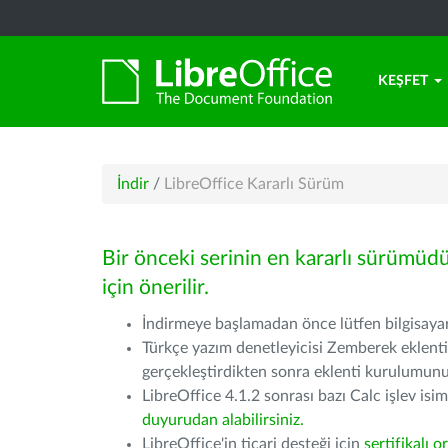
KEŞFET
İndir
/
LibreOffice Kararlı Sürüm
Bir önceki serinin en kararlı sürümüd
için önerilir.
İndirmeye başlamadan önce lütfen bilgisayarı
Türkçe yazım denetleyicisi Zemberek eklenti
gerçekleştirdikten sonra eklenti kurulumu
LibreOffice 4.1.2 sonrası bazı Calc işlev isiml
duyurudan alabilirsiniz.
LibreOffice'in ticari desteği için
sertifikalı o