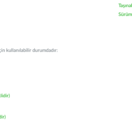
Taşına
Sürüm 
in kullanılabilir durumdadır:
idir)
ir)