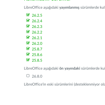
LibreOffice aşağıdaki
yayımlanmış
sürümlerde kulla
26.2.5
26.2.4
26.2.3
26.2.2
26.2.1
26.2.0
25.8.7
25.8.6
25.8.5
LibreOffice aşağıdaki
ön yayındaki
sürümlerde kull
26.8.0
LibreOffice'in eski sürümlerini (desteklenmiyor ola