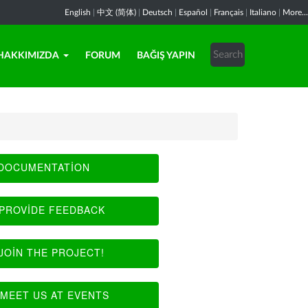
English
|
中文 (简体)
|
Deutsch
|
Español
|
Français
|
Italiano
|
More...
HAKKIMIZDA
FORUM
BAĞIŞ YAPIN
DOCUMENTATION
PROVIDE FEEDBACK
JOIN THE PROJECT!
MEET US AT EVENTS