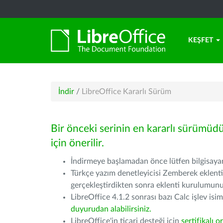
KEŞFET
İndir
/
LibreOffice Kararlı Sürüm
Bir önceki serinin en kararlı sürümüd
için önerilir.
İndirmeye başlamadan önce lütfen bilgisayarı
Türkçe yazım denetleyicisi Zemberek eklenti
gerçekleştirdikten sonra eklenti kurulumu
LibreOffice 4.1.2 sonrası bazı Calc işlev isiml
duyurudan alabilirsiniz.
LibreOffice'in ticari desteği için
sertifikalı o