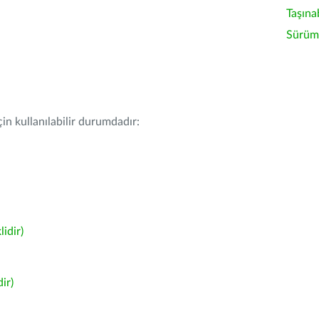
Taşına
Sürüm 
in kullanılabilir durumdadır:
idir)
ir)