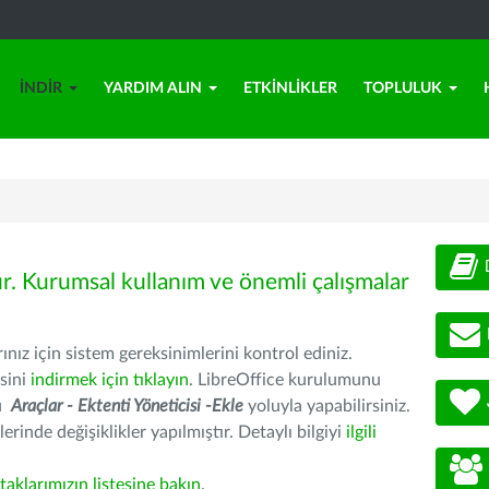
İNDIR
YARDIM ALIN
ETKINLIKLER
TOPLULUK
ür. Kurumsal kullanım ve önemli çalışmalar
nız için sistem gereksinimlerini kontrol ediniz.
sini
indirmek için tıklayın
. LibreOffice kurulumunu
nu
Araçlar - Ektenti Yöneticisi -Ekle
yoluyla yapabilirsiniz.
erinde değişiklikler yapılmıştır. Detaylı bilgiyi
ilgili
rtaklarımızın listesine bakın
.