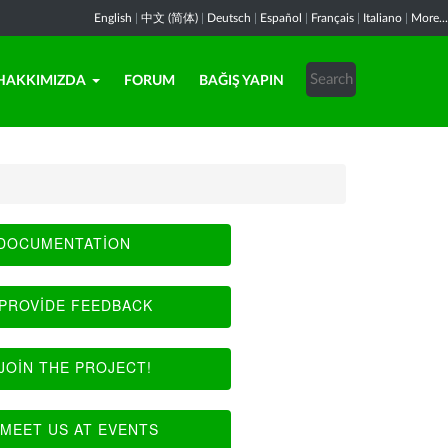
English
|
中文 (简体)
|
Deutsch
|
Español
|
Français
|
Italiano
|
More...
HAKKIMIZDA
FORUM
BAĞIŞ YAPIN
DOCUMENTATION
PROVIDE FEEDBACK
JOIN THE PROJECT!
MEET US AT EVENTS