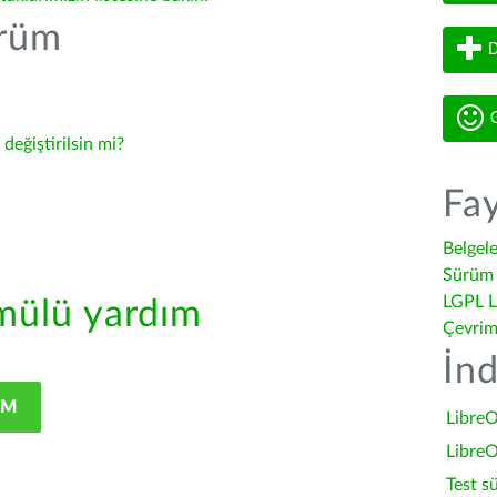
ürüm
D
G
-
değiştirilsin mi?
Fay
Belgel
Sürüm 
LGPL L
ülü yardım
Çevrim
İnd
IM
LibreO
LibreO
Test s