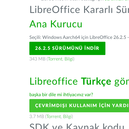
LibreOffice Kararlı S
Ana Kurucu
Seçili: Windows Aarch64 için LibreOffice 26.2.5 
26.2.5 SÜRÜMÜNÜ İNDIR
343 MB (
Torrent
,
Bilgi
)
Libreoffice
Türkçe
göm
başka bir dile mi ihtiyacınız var?
ÇEVRIMDIŞI KULLANIM IÇIN YARD
3.7 MB (
Torrent
,
Bilgi
)
SDK ve Kaynak kodu