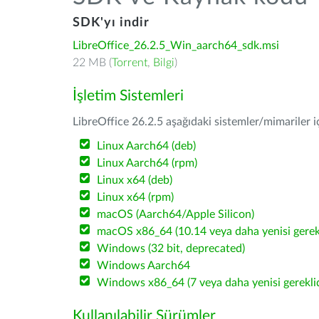
SDK'yı indir
LibreOffice_26.2.5_Win_aarch64_sdk.msi
22 MB (
Torrent
,
Bilgi
)
İşletim Sistemleri
LibreOffice 26.2.5 aşağıdaki sistemler/mimariler iç
Linux Aarch64 (deb)
Linux Aarch64 (rpm)
Linux x64 (deb)
Linux x64 (rpm)
macOS (Aarch64/Apple Silicon)
macOS x86_64 (10.14 veya daha yenisi gerekl
Windows (32 bit, deprecated)
Windows Aarch64
Windows x86_64 (7 veya daha yenisi gereklid
Kullanılabilir Sürümler