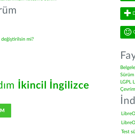
ürüm
D
G
-
değiştirilsin mi?
Fay
Belgel
Sürüm 
LGPL L
rdım
İkincil İngilizce
Çevrim
İnd
IM
LibreO
LibreO
Test s