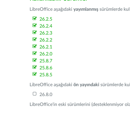
LibreOffice aşağıdaki
yayımlanmış
sürümlerde kulla
26.2.5
26.2.4
26.2.3
26.2.2
26.2.1
26.2.0
25.8.7
25.8.6
25.8.5
LibreOffice aşağıdaki
ön yayındaki
sürümlerde kull
26.8.0
LibreOffice'in eski sürümlerini (desteklenmiyor ola