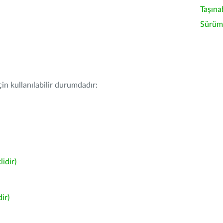
Taşına
Sürüm 
in kullanılabilir durumdadır:
idir)
ir)