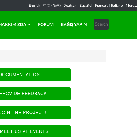
English
|
中文 (简体)
|
Deutsch
|
Español
|
Français
|
Italiano
|
More...
HAKKIMIZDA
FORUM
BAĞIŞ YAPIN
DOCUMENTATION
PROVIDE FEEDBACK
JOIN THE PROJECT!
MEET US AT EVENTS