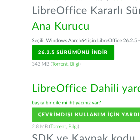
LibreOffice Kararlı S
Ana Kurucu
Seçili: Windows Aarch64 için LibreOffice 26.2.5 
26.2.5 SÜRÜMÜNÜ İNDIR
343 MB (
Torrent
,
Bilgi
)
LibreOffice Dahili ya
başka bir dile mi ihtiyacınız var?
ÇEVRIMDIŞI KULLANIM IÇIN YARD
2.8 MB (
Torrent
,
Bilgi
)
SDK ve Kaynak kodu