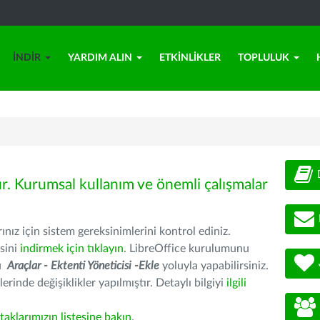
İNDIR
YARDIM ALIN
ETKINLIKLER
TOPLULUK
ür. Kurumsal kullanım ve önemli çalışmalar
nız için sistem gereksinimlerini kontrol ediniz.
sini
indirmek için tıklayın
. LibreOffice kurulumunu
nu
Araçlar - Ektenti Yöneticisi -Ekle
yoluyla yapabilirsiniz.
erinde değişiklikler yapılmıştır. Detaylı bilgiyi
ilgili
rtaklarımızın listesine bakın
.