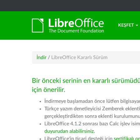
KEŞFET
İndir
/
LibreOffice Kararlı Sürüm
Bir önceki serinin en kararlı sürümüd
için önerilir.
İndirmeye başlamadan önce lütfen bilgisayarı
Türkçe yazım denetleyicisi Zemberek eklenti
gerçekleştirdikten sonra eklenti kurulumu
LibreOffice 4.1.2 sonrası bazı Calc işlev isiml
duyurudan alabilirsiniz.
LibreOffice'in ticari desteği için
sertifikalı o