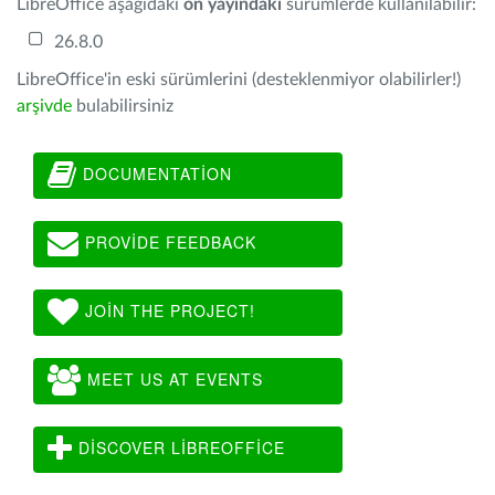
LibreOffice aşağıdaki
ön yayındaki
sürümlerde kullanılabilir:
26.8.0
LibreOffice'in eski sürümlerini (desteklenmiyor olabilirler!)
arşivde
bulabilirsiniz
DOCUMENTATION
PROVIDE FEEDBACK
JOIN THE PROJECT!
MEET US AT EVENTS
DISCOVER LIBREOFFICE