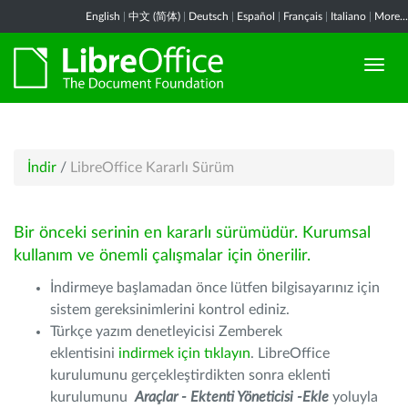
English
|
中文 (简体)
|
Deutsch
|
Español
|
Français
|
Italiano
|
More...
İndir
/
LibreOffice Kararlı Sürüm
Bir önceki serinin en kararlı sürümüdür. Kurumsal
kullanım ve önemli çalışmalar için önerilir.
İndirmeye başlamadan önce lütfen bilgisayarınız için
sistem gereksinimlerini kontrol ediniz.
Türkçe yazım denetleyicisi Zemberek
eklentisini
indirmek için tıklayın
. LibreOffice
kurulumunu gerçekleştirdikten sonra eklenti
kurulumunu
Araçlar - Ektenti Yöneticisi -Ekle
yoluyla