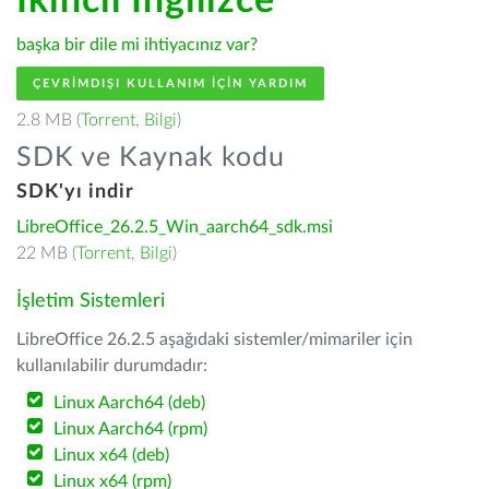
İkincil İngilizce
başka bir dile mi ihtiyacınız var?
ÇEVRIMDIŞI KULLANIM IÇIN YARDIM
2.8 MB (
Torrent
,
Bilgi
)
SDK ve Kaynak kodu
SDK'yı indir
LibreOffice_26.2.5_Win_aarch64_sdk.msi
22 MB (
Torrent
,
Bilgi
)
İşletim Sistemleri
LibreOffice 26.2.5 aşağıdaki sistemler/mimariler için
kullanılabilir durumdadır:
Linux Aarch64 (deb)
Linux Aarch64 (rpm)
Linux x64 (deb)
Linux x64 (rpm)