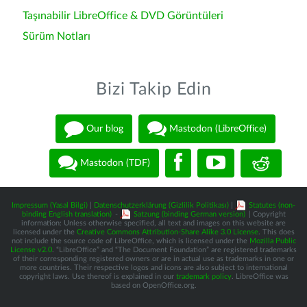
Taşınabilir LibreOffice & DVD Görüntüleri
Sürüm Notları
Bizi Takip Edin
Our blog
Mastodon (LibreOffice)
Mastodon (TDF)
Impressum (Yasal Bilgi)
|
Datenschutzerklärung (Gizlilik Politikası)
|
Statutes (non-
binding English translation)
-
Satzung (binding German version)
| Copyright
information: Unless otherwise specified, all text and images on this website are
licensed under the
Creative Commons Attribution-Share Alike 3.0 License
. This does
not include the source code of LibreOffice, which is licensed under the
Mozilla Public
License v2.0
. “LibreOffice” and “The Document Foundation” are registered trademarks
of their corresponding registered owners or are in actual use as trademarks in one or
more countries. Their respective logos and icons are also subject to international
copyright laws. Use thereof is explained in our
trademark policy
. LibreOffice was
based on OpenOffice.org.