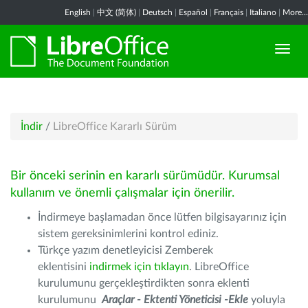
English
|
中文 (简体)
|
Deutsch
|
Español
|
Français
|
Italiano
|
More...
İndir
/
LibreOffice Kararlı Sürüm
Bir önceki serinin en kararlı sürümüdür. Kurumsal
kullanım ve önemli çalışmalar için önerilir.
İndirmeye başlamadan önce lütfen bilgisayarınız için
sistem gereksinimlerini kontrol ediniz.
Türkçe yazım denetleyicisi Zemberek
eklentisini
indirmek için tıklayın
. LibreOffice
kurulumunu gerçekleştirdikten sonra eklenti
kurulumunu
Araçlar - Ektenti Yöneticisi -Ekle
yoluyla