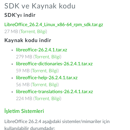
SDK ve Kaynak kodu
SDK'yı indir
LibreOffice_26.2.4_Linux_x86-64_rpm_sdk.tar.gz
27 MB (
Torrent
,
Bilgi
)
Kaynak kodu indir
libreoffice-26.2.4.1.tar.xz
279 MB (
Torrent
,
Bilgi
)
libreoffice-dictionaries-26.2.4.1.tar.xz
59 MB (
Torrent
,
Bilgi
)
libreoffice-help-26.2.4.1.tar.xz
56 MB (
Torrent
,
Bilgi
)
libreoffice-translations-26.2.4.1.tar.xz
224 MB (
Torrent
,
Bilgi
)
İşletim Sistemleri
LibreOffice 26.2.4 aşağıdaki sistemler/mimariler için
kullanılabilir durumdadır: