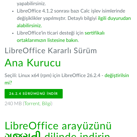
yapabilirsiniz.
LibreOffice 4.1.2 sonrası bazı Calc işlev isimlerinde
değişiklikler yapılmıştır. Detaylı bilgiyi
ilgili duyurudan
alabilirsiniz.
LibreOffice'in ticari desteği için
sertifikalı
ortaklarımızın listesine bakın
.
LibreOffice Kararlı Sürüm
Ana Kurucu
Seçili: Linux x64 (rpm) için LibreOffice 26.2.4 -
değiştirilsin
mi?
26.2.4 SÜRÜMÜNÜ İNDIR
240 MB (
Torrent
,
Bilgi
)
LibreOffice arayüzünü