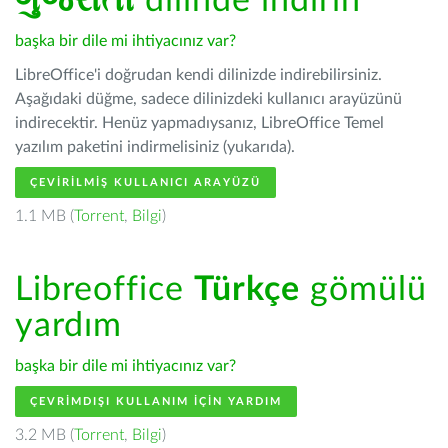
ગુજરાતી
dilinde indirin
başka bir dile mi ihtiyacınız var?
LibreOffice'i doğrudan kendi dilinizde indirebilirsiniz.
Aşağıdaki düğme, sadece dilinizdeki kullanıcı arayüzünü
indirecektir. Henüz yapmadıysanız, LibreOffice Temel
yazılım paketini indirmelisiniz (yukarıda).
ÇEVIRILMIŞ KULLANICI ARAYÜZÜ
1.1 MB (
Torrent
,
Bilgi
)
Libreoffice
Türkçe
gömülü
yardım
başka bir dile mi ihtiyacınız var?
ÇEVRIMDIŞI KULLANIM IÇIN YARDIM
3.2 MB (
Torrent
,
Bilgi
)