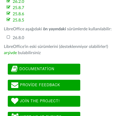
26.2.0
25.8.7
25.8.6
25.8.5
LibreOffice aşağıdaki
ön yayındaki
sürümlerde kullanılabilir:
26.8.0
LibreOffice'in eski sürümlerini (desteklenmiyor olabilirler!)
arşivde
bulabilirsiniz
DOCUMENTATION
PROVIDE FEEDBACK
JOIN THE PROJECT!