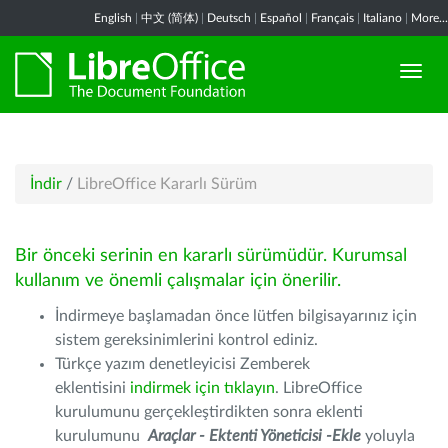
English
|
中文 (简体)
|
Deutsch
|
Español
|
Français
|
Italiano
|
More...
İndir
/
LibreOffice Kararlı Sürüm
Bir önceki serinin en kararlı sürümüdür. Kurumsal
kullanım ve önemli çalışmalar için önerilir.
İndirmeye başlamadan önce lütfen bilgisayarınız için
sistem gereksinimlerini kontrol ediniz.
Türkçe yazım denetleyicisi Zemberek
eklentisini
indirmek için tıklayın
. LibreOffice
kurulumunu gerçekleştirdikten sonra eklenti
kurulumunu
Araçlar - Ektenti Yöneticisi -Ekle
yoluyla