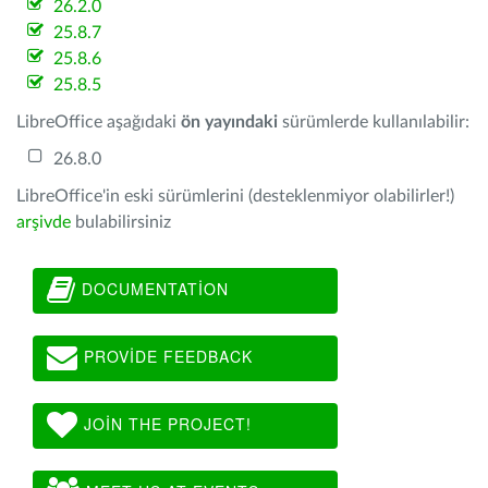
26.2.0
25.8.7
25.8.6
25.8.5
LibreOffice aşağıdaki
ön yayındaki
sürümlerde kullanılabilir:
26.8.0
LibreOffice'in eski sürümlerini (desteklenmiyor olabilirler!)
arşivde
bulabilirsiniz
DOCUMENTATION
PROVIDE FEEDBACK
JOIN THE PROJECT!