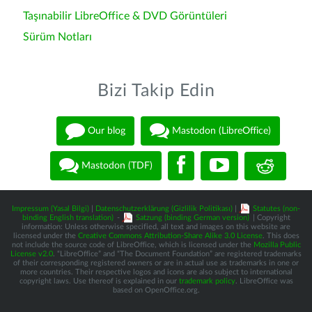
Taşınabilir LibreOffice & DVD Görüntüleri
Sürüm Notları
Bizi Takip Edin
Our blog
Mastodon (LibreOffice)
Mastodon (TDF)
Impressum (Yasal Bilgi)
|
Datenschutzerklärung (Gizlilik Politikası)
|
Statutes (non-
binding English translation)
-
Satzung (binding German version)
| Copyright
information: Unless otherwise specified, all text and images on this website are
licensed under the
Creative Commons Attribution-Share Alike 3.0 License
. This does
not include the source code of LibreOffice, which is licensed under the
Mozilla Public
License v2.0
. “LibreOffice” and “The Document Foundation” are registered trademarks
of their corresponding registered owners or are in actual use as trademarks in one or
more countries. Their respective logos and icons are also subject to international
copyright laws. Use thereof is explained in our
trademark policy
. LibreOffice was
based on OpenOffice.org.