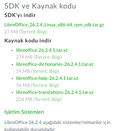
SDK ve Kaynak kodu
SDK'yı indir
LibreOffice_26.2.4_Linux_x86-64_rpm_sdk.tar.gz
27 MB (
Torrent
,
Bilgi
)
Kaynak kodu indir
libreoffice-26.2.4.1.tar.xz
279 MB (
Torrent
,
Bilgi
)
libreoffice-dictionaries-26.2.4.1.tar.xz
59 MB (
Torrent
,
Bilgi
)
libreoffice-help-26.2.4.1.tar.xz
56 MB (
Torrent
,
Bilgi
)
libreoffice-translations-26.2.4.1.tar.xz
224 MB (
Torrent
,
Bilgi
)
İşletim Sistemleri
LibreOffice 26.2.4 aşağıdaki sistemler/mimariler için
kullanılabilir durumdadır: