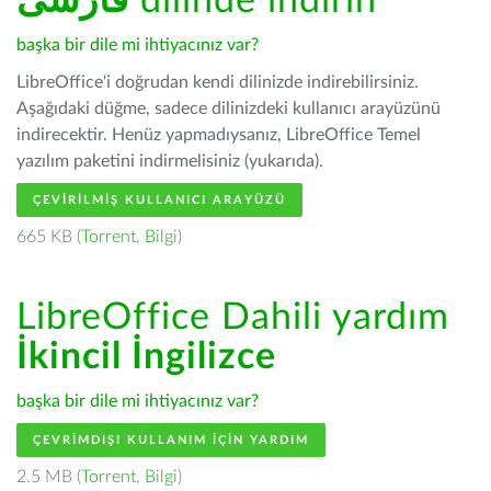
فارسى
dilinde indirin
başka bir dile mi ihtiyacınız var?
LibreOffice'i doğrudan kendi dilinizde indirebilirsiniz.
Aşağıdaki düğme, sadece dilinizdeki kullanıcı arayüzünü
indirecektir. Henüz yapmadıysanız, LibreOffice Temel
yazılım paketini indirmelisiniz (yukarıda).
ÇEVIRILMIŞ KULLANICI ARAYÜZÜ
665 KB (
Torrent
,
Bilgi
)
LibreOffice Dahili yardım
İkincil İngilizce
başka bir dile mi ihtiyacınız var?
ÇEVRIMDIŞI KULLANIM IÇIN YARDIM
2.5 MB (
Torrent
,
Bilgi
)