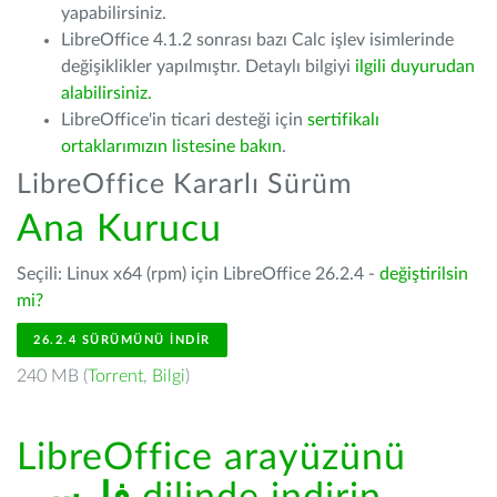
yapabilirsiniz.
LibreOffice 4.1.2 sonrası bazı Calc işlev isimlerinde
değişiklikler yapılmıştır. Detaylı bilgiyi
ilgili duyurudan
alabilirsiniz.
LibreOffice'in ticari desteği için
sertifikalı
ortaklarımızın listesine bakın
.
LibreOffice Kararlı Sürüm
Ana Kurucu
Seçili: Linux x64 (rpm) için LibreOffice 26.2.4 -
değiştirilsin
mi?
26.2.4 SÜRÜMÜNÜ İNDIR
240 MB (
Torrent
,
Bilgi
)
LibreOffice arayüzünü