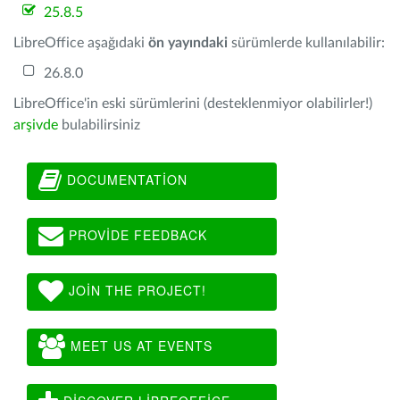
25.8.5
LibreOffice aşağıdaki
ön yayındaki
sürümlerde kullanılabilir:
26.8.0
LibreOffice'in eski sürümlerini (desteklenmiyor olabilirler!)
arşivde
bulabilirsiniz
DOCUMENTATION
PROVIDE FEEDBACK
JOIN THE PROJECT!
MEET US AT EVENTS