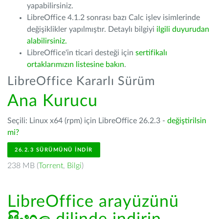
yapabilirsiniz.
LibreOffice 4.1.2 sonrası bazı Calc işlev isimlerinde
değişiklikler yapılmıştır. Detaylı bilgiyi
ilgili duyurudan
alabilirsiniz.
LibreOffice'in ticari desteği için
sertifikalı
ortaklarımızın listesine bakın
.
LibreOffice Kararlı Sürüm
Ana Kurucu
Seçili: Linux x64 (rpm) için LibreOffice 26.2.3 -
değiştirilsin
mi?
26.2.3 SÜRÜMÜNÜ İNDIR
238 MB (
Torrent
,
Bilgi
)
LibreOffice arayüzünü