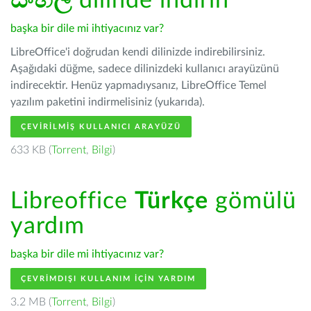
සිංහල
dilinde indirin
başka bir dile mi ihtiyacınız var?
LibreOffice'i doğrudan kendi dilinizde indirebilirsiniz.
Aşağıdaki düğme, sadece dilinizdeki kullanıcı arayüzünü
indirecektir. Henüz yapmadıysanız, LibreOffice Temel
yazılım paketini indirmelisiniz (yukarıda).
ÇEVIRILMIŞ KULLANICI ARAYÜZÜ
633 KB (
Torrent
,
Bilgi
)
Libreoffice
Türkçe
gömülü
yardım
başka bir dile mi ihtiyacınız var?
ÇEVRIMDIŞI KULLANIM IÇIN YARDIM
3.2 MB (
Torrent
,
Bilgi
)