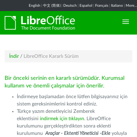
English
|
中文 (简体)
|
Deutsch
|
Español
|
Français
|
Italiano
|
More...
İndir
/
LibreOffice Kararlı Sürüm
Bir önceki serinin en kararlı sürümüdür. Kurumsal
kullanım ve önemli çalışmalar için önerilir.
İndirmeye başlamadan önce lütfen bilgisayarınız için
sistem gereksinimlerini kontrol ediniz.
Türkçe yazım denetleyicisi Zemberek
eklentisini
indirmek için tıklayın
. LibreOffice
kurulumunu gerçekleştirdikten sonra eklenti
kurulumunu
Araçlar - Ektenti Yöneticisi -Ekle
yoluyla