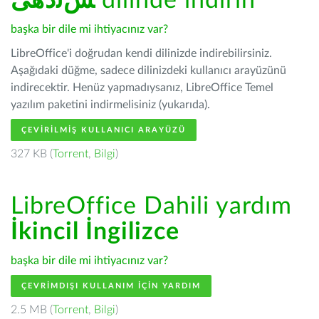
ﺲﻧﺩھی
dilinde indirin
başka bir dile mi ihtiyacınız var?
LibreOffice'i doğrudan kendi dilinizde indirebilirsiniz.
Aşağıdaki düğme, sadece dilinizdeki kullanıcı arayüzünü
indirecektir. Henüz yapmadıysanız, LibreOffice Temel
yazılım paketini indirmelisiniz (yukarıda).
ÇEVIRILMIŞ KULLANICI ARAYÜZÜ
327 KB (
Torrent
,
Bilgi
)
LibreOffice Dahili yardım
İkincil İngilizce
başka bir dile mi ihtiyacınız var?
ÇEVRIMDIŞI KULLANIM IÇIN YARDIM
2.5 MB (
Torrent
,
Bilgi
)