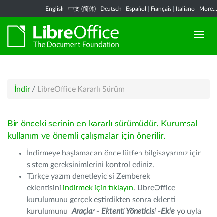
English
|
中文 (简体)
|
Deutsch
|
Español
|
Français
|
Italiano
|
More...
İndir
/
LibreOffice Kararlı Sürüm
Bir önceki serinin en kararlı sürümüdür. Kurumsal
kullanım ve önemli çalışmalar için önerilir.
İndirmeye başlamadan önce lütfen bilgisayarınız için
sistem gereksinimlerini kontrol ediniz.
Türkçe yazım denetleyicisi Zemberek
eklentisini
indirmek için tıklayın
. LibreOffice
kurulumunu gerçekleştirdikten sonra eklenti
kurulumunu
Araçlar - Ektenti Yöneticisi -Ekle
yoluyla