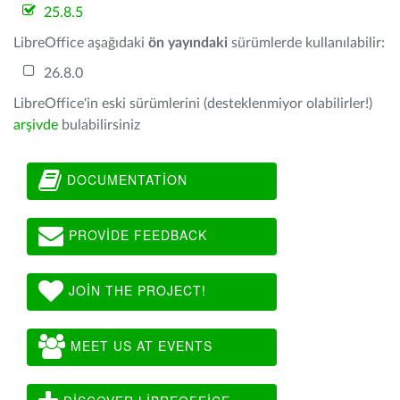
25.8.5
LibreOffice aşağıdaki
ön yayındaki
sürümlerde kullanılabilir:
26.8.0
LibreOffice'in eski sürümlerini (desteklenmiyor olabilirler!)
arşivde
bulabilirsiniz
DOCUMENTATION
PROVIDE FEEDBACK
JOIN THE PROJECT!
MEET US AT EVENTS