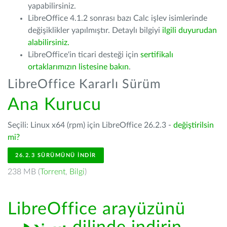
yapabilirsiniz.
LibreOffice 4.1.2 sonrası bazı Calc işlev isimlerinde
değişiklikler yapılmıştır. Detaylı bilgiyi
ilgili duyurudan
alabilirsiniz.
LibreOffice'in ticari desteği için
sertifikalı
ortaklarımızın listesine bakın
.
LibreOffice Kararlı Sürüm
Ana Kurucu
Seçili: Linux x64 (rpm) için LibreOffice 26.2.3 -
değiştirilsin
mi?
26.2.3 SÜRÜMÜNÜ İNDIR
238 MB (
Torrent
,
Bilgi
)
LibreOffice arayüzünü