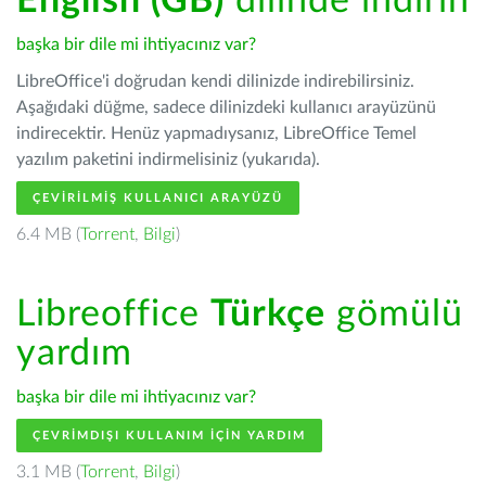
English (GB)
dilinde indirin
başka bir dile mi ihtiyacınız var?
LibreOffice'i doğrudan kendi dilinizde indirebilirsiniz.
Aşağıdaki düğme, sadece dilinizdeki kullanıcı arayüzünü
indirecektir. Henüz yapmadıysanız, LibreOffice Temel
yazılım paketini indirmelisiniz (yukarıda).
ÇEVIRILMIŞ KULLANICI ARAYÜZÜ
6.4 MB (
Torrent
,
Bilgi
)
Libreoffice
Türkçe
gömülü
yardım
başka bir dile mi ihtiyacınız var?
ÇEVRIMDIŞI KULLANIM IÇIN YARDIM
3.1 MB (
Torrent
,
Bilgi
)