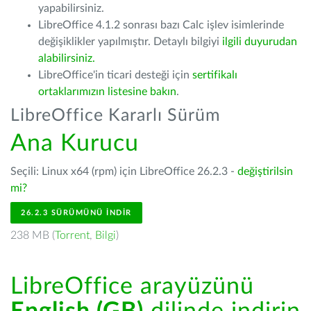
yapabilirsiniz.
LibreOffice 4.1.2 sonrası bazı Calc işlev isimlerinde
değişiklikler yapılmıştır. Detaylı bilgiyi
ilgili duyurudan
alabilirsiniz.
LibreOffice'in ticari desteği için
sertifikalı
ortaklarımızın listesine bakın
.
LibreOffice Kararlı Sürüm
Ana Kurucu
Seçili: Linux x64 (rpm) için LibreOffice 26.2.3 -
değiştirilsin
mi?
26.2.3 SÜRÜMÜNÜ İNDIR
238 MB (
Torrent
,
Bilgi
)
LibreOffice arayüzünü