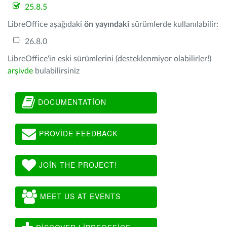
25.8.5
LibreOffice aşağıdaki
ön yayındaki
sürümlerde kullanılabilir:
26.8.0
LibreOffice'in eski sürümlerini (desteklenmiyor olabilirler!)
arşivde
bulabilirsiniz
DOCUMENTATION
PROVIDE FEEDBACK
JOIN THE PROJECT!
MEET US AT EVENTS