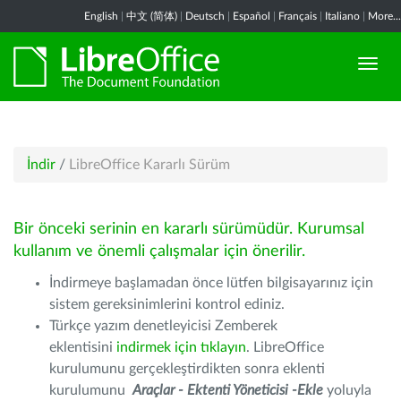
English
|
中文 (简体)
|
Deutsch
|
Español
|
Français
|
Italiano
|
More...
İndir
/
LibreOffice Kararlı Sürüm
Bir önceki serinin en kararlı sürümüdür. Kurumsal
kullanım ve önemli çalışmalar için önerilir.
İndirmeye başlamadan önce lütfen bilgisayarınız için
sistem gereksinimlerini kontrol ediniz.
Türkçe yazım denetleyicisi Zemberek
eklentisini
indirmek için tıklayın
. LibreOffice
kurulumunu gerçekleştirdikten sonra eklenti
kurulumunu
Araçlar - Ektenti Yöneticisi -Ekle
yoluyla