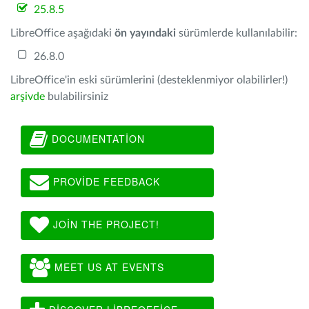
25.8.5
LibreOffice aşağıdaki
ön yayındaki
sürümlerde kullanılabilir:
26.8.0
LibreOffice'in eski sürümlerini (desteklenmiyor olabilirler!)
arşivde
bulabilirsiniz
DOCUMENTATION
PROVIDE FEEDBACK
JOIN THE PROJECT!
MEET US AT EVENTS