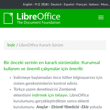
English
|
中文 (简体)
|
Deutsch
|
Español
|
Français
|
Italiano
|
More...
İndir
/
LibreOffice Kararlı Sürüm
Bir önceki serinin en kararlı sürümüdür. Kurumsal
kullanım ve önemli çalışmalar için önerilir.
İndirmeye başlamadan önce lütfen bilgisayarınız için
sistem gereksinimlerini kontrol ediniz.
Türkçe yazım denetleyicisi Zemberek
eklentisini
indirmek için tıklayın
. LibreOffice
kurulumunu gerçekleştirdikten sonra eklenti
kurulumunu
Araçlar - Ektenti Yöneticisi -Ekle
yoluyla