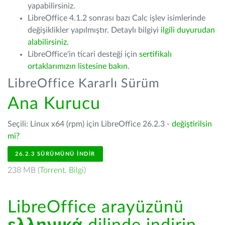
yapabilirsiniz.
LibreOffice 4.1.2 sonrası bazı Calc işlev isimlerinde
değişiklikler yapılmıştır. Detaylı bilgiyi
ilgili duyurudan
alabilirsiniz.
LibreOffice'in ticari desteği için
sertifikalı
ortaklarımızın listesine bakın
.
LibreOffice Kararlı Sürüm
Ana Kurucu
Seçili: Linux x64 (rpm) için LibreOffice 26.2.3 -
değiştirilsin
mi?
26.2.3 SÜRÜMÜNÜ İNDIR
238 MB (
Torrent
,
Bilgi
)
LibreOffice arayüzünü