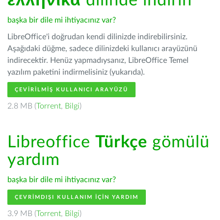
ελληνικά
dilinde indirin
başka bir dile mi ihtiyacınız var?
LibreOffice'i doğrudan kendi dilinizde indirebilirsiniz.
Aşağıdaki düğme, sadece dilinizdeki kullanıcı arayüzünü
indirecektir. Henüz yapmadıysanız, LibreOffice Temel
yazılım paketini indirmelisiniz (yukarıda).
ÇEVIRILMIŞ KULLANICI ARAYÜZÜ
2.8 MB (
Torrent
,
Bilgi
)
Libreoffice
Türkçe
gömülü
yardım
başka bir dile mi ihtiyacınız var?
ÇEVRIMDIŞI KULLANIM IÇIN YARDIM
3.9 MB (
Torrent
,
Bilgi
)