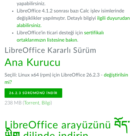
yapabilirsiniz.
LibreOffice 4.1.2 sonrası bazı Calc işlev isimlerinde
değişiklikler yapılmıştır. Detaylı bilgiyi
ilgili duyurudan
alabilirsiniz.
LibreOffice'in ticari desteği için
sertifikalı
ortaklarımızın listesine bakın
.
LibreOffice Kararlı Sürüm
Ana Kurucu
Seçili: Linux x64 (rpm) için LibreOffice 26.2.3 -
değiştirilsin
mi?
26.2.3 SÜRÜMÜNÜ İNDIR
238 MB (
Torrent
,
Bilgi
)
LibreOffice arayüzünü
བོད་