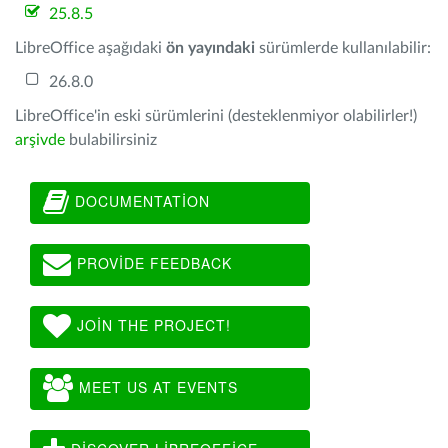
25.8.5
LibreOffice aşağıdaki
ön yayındaki
sürümlerde kullanılabilir:
26.8.0
LibreOffice'in eski sürümlerini (desteklenmiyor olabilirler!)
arşivde
bulabilirsiniz
DOCUMENTATION
PROVIDE FEEDBACK
JOIN THE PROJECT!
MEET US AT EVENTS