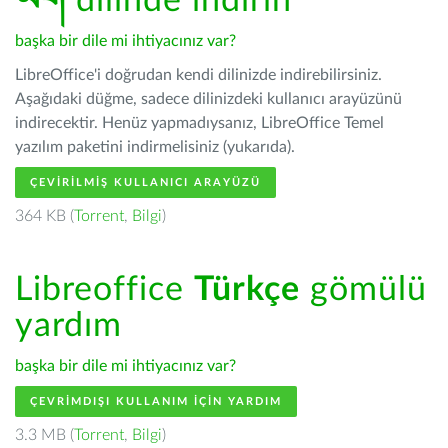
ཡིག
dilinde indirin
başka bir dile mi ihtiyacınız var?
LibreOffice'i doğrudan kendi dilinizde indirebilirsiniz.
Aşağıdaki düğme, sadece dilinizdeki kullanıcı arayüzünü
indirecektir. Henüz yapmadıysanız, LibreOffice Temel
yazılım paketini indirmelisiniz (yukarıda).
ÇEVIRILMIŞ KULLANICI ARAYÜZÜ
364 KB (
Torrent
,
Bilgi
)
Libreoffice
Türkçe
gömülü
yardım
başka bir dile mi ihtiyacınız var?
ÇEVRIMDIŞI KULLANIM IÇIN YARDIM
3.3 MB (
Torrent
,
Bilgi
)