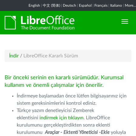
English
|
中文 (简体)
|
Deutsch
|
Español
|
Français
|
Italiano
|
More...
İndir
/
LibreOffice Kararlı Sürüm
Bir önceki serinin en kararlı sürümüdür. Kurumsal
kullanım ve önemli çalışmalar için önerilir.
İndirmeye başlamadan önce lütfen bilgisayarınız için
sistem gereksinimlerini kontrol ediniz.
Türkçe yazım denetleyicisi Zemberek
eklentisini
indirmek için tıklayın
. LibreOffice
kurulumunu gerçekleştirdikten sonra eklenti
kurulumunu
Araçlar - Ektenti Yöneticisi -Ekle
yoluyla